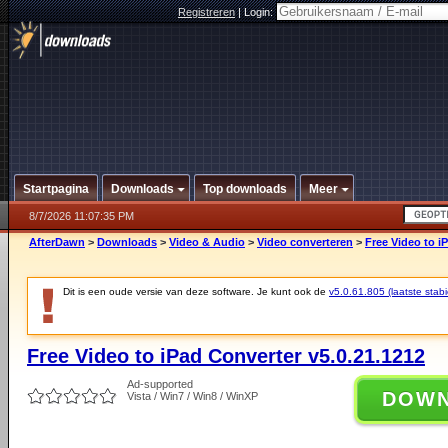
Registreren
|
Login:
Startpagina
Downloads
Top downloads
Meer
8/7/2026 11:07:35 PM
AfterDawn
>
Downloads
>
Video & Audio
>
Video converteren
>
Free Video to i
Dit is een oude versie van deze software. Je kunt ook de
v5.0.61.805 (laatste stabi
Free Video to iPad Converter v5.0.21.1212
Ad-supported
DOW
Vista / Win7 / Win8 / WinXP