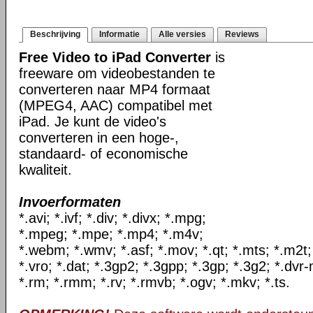
Beschrijving
Informatie
Alle versies
Reviews
Free Video to iPad Converter
is
freeware om videobestanden te
converteren naar MP4 formaat
(MPEG4, AAC) compatibel met
iPad. Je kunt de video's
converteren in een hoge-,
standaard- of economische
kwaliteit.
Invoerformaten
*.avi; *.ivf; *.div; *.divx; *.mpg;
*.mpeg; *.mpe; *.mp4; *.m4v;
*.webm; *.wmv; *.asf; *.mov; *.qt; *.mts; *.m2t;
*.vro; *.dat; *.3gp2; *.3gpp; *.3gp; *.3g2; *.dvr-
*.rm; *.rmm; *.rv; *.rmvb; *.ogv; *.mkv; *.ts.