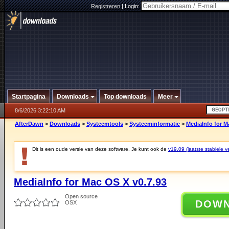
Registreren
|
Login:
Startpagina
Downloads
Top downloads
Meer
8/6/2026 3:22:10 AM
AfterDawn
>
Downloads
>
Systeemtools
>
Systeeminformatie
>
MediaInfo for M
Dit is een oude versie van deze software. Je kunt ook de
v19.09 (laatste stabiele ve
MediaInfo for Mac OS X v0.7.93
Open source
DOW
OSX