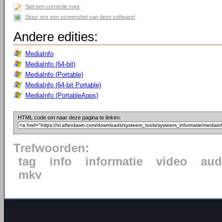
Stel een correctie voor
Stuur ons een screenshot van deze software!
Andere edities:
MediaInfo
MediaInfo (64-bit)
MediaInfo (Portable)
MediaInfo (64-bit Portable)
MediaInfo (PortableApps)
HTML code om naar deze pagina te linken:
Trefwoorden:
tag
info
informatie
video
aud
mkv