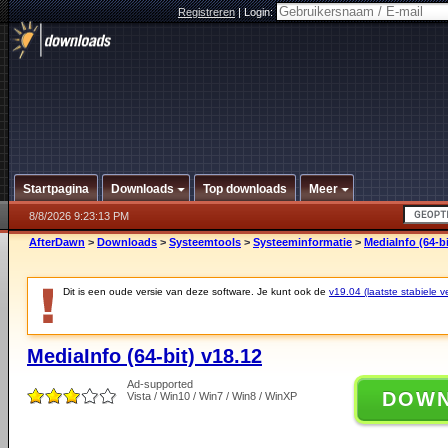
Registreren
|
Login:
Startpagina
Downloads
Top downloads
Meer
8/8/2026 9:23:13 PM
AfterDawn
>
Downloads
>
Systeemtools
>
Systeeminformatie
>
MediaInfo (64-bi
Dit is een oude versie van deze software. Je kunt ook de
v19.04 (laatste stabiele ve
MediaInfo (64-bit) v18.12
Ad-supported
DOW
Vista / Win10 / Win7 / Win8 / WinXP