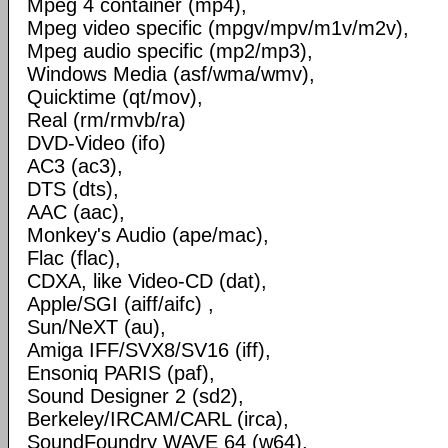
Mpeg 4 container (mp4),
Mpeg video specific (mpgv/mpv/m1v/m2v),
Mpeg audio specific (mp2/mp3),
Windows Media (asf/wma/wmv),
Quicktime (qt/mov),
Real (rm/rmvb/ra)
DVD-Video (ifo)
AC3 (ac3),
DTS (dts),
AAC (aac),
Monkey's Audio (ape/mac),
Flac (flac),
CDXA, like Video-CD (dat),
Apple/SGI (aiff/aifc) ,
Sun/NeXT (au),
Amiga IFF/SVX8/SV16 (iff),
Ensoniq PARIS (paf),
Sound Designer 2 (sd2),
Berkeley/IRCAM/CARL (irca),
SoundFoundry WAVE 64 (w64),