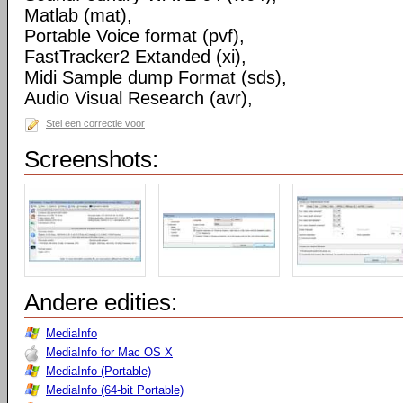
Matlab (mat),
Portable Voice format (pvf),
FastTracker2 Extanded (xi),
Midi Sample dump Format (sds),
Audio Visual Research (avr),
Stel een correctie voor
Screenshots:
Andere edities:
MediaInfo
MediaInfo for Mac OS X
MediaInfo (Portable)
MediaInfo (64-bit Portable)