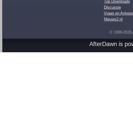
Top Downloads
Discussie
Vraag en Antwoo
Nieuws2.nl
© 1999-2026
AfterDawn is p