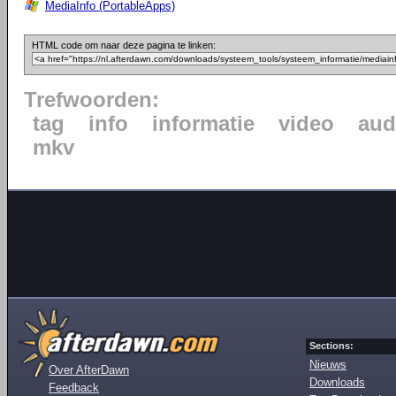
MediaInfo (PortableApps)
HTML code om naar deze pagina te linken:
Trefwoorden:
tag
info
informatie
video
aud
mkv
Sections:
Nieuws
Over AfterDawn
Downloads
Feedback