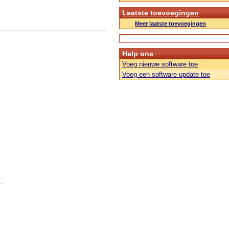
Laatste toevoegingen
Meer laatste toevoegingen
Help ons
Voeg nieuwe software toe
Voeg een software update toe
.