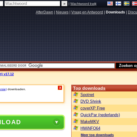
|
Wachtwoord kwijt
AfterDawn
|
Nieuws
|
Vraag en Antwoord
|
Downloads
|
Discu
t) v17.12
Top downloads
X
rsie)
downloaden.
Spotnet
DVD Shrink
coverXP Free
QuickPar (nederlands)
NLOAD
MakeMKV
HWiNFO64
Meer top downloads