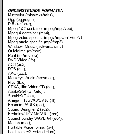
ONDERSTEUNDE FORMATEN
Matroska (mkv/mka/mks),
Ogg (ogg/ogm),
Riff (avi/wav),
Mpeg 1&2 container (mpeg/mpg/vob),
Mpeg 4 container (mp4),
Mpeg video specific (mpgv/mpv/m1v/m2v),
Mpeg audio specific (mp2/mp3),
Windows Media (asf/wma/wmv),
Quicktime (qt/mov),
Real (rm/rmvb/ra)
DVD-Video (ifo)
AC3 (ac3),
DTS (dts),
AAC (aac),
Monkey's Audio (ape/mac),
Flac (flac),
CDXA, like Video-CD (dat),
Apple/SGI (aiff/aifc) ,
Sun/NeXT (au),
Amiga IFF/SVX8/SV16 (iff),
Ensoniq PARIS (paf),
Sound Designer 2 (sd2),
Berkeley/IRCAM/CARL (irca),
SoundFoundry WAVE 64 (w64),
Matlab (mat),
Portable Voice format (pvf),
FastTracker2 Extanded (xi),