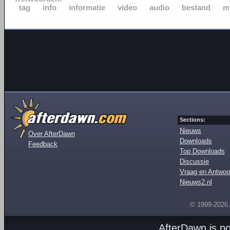
tag
info
informatie
video
audio
bestand
m
Sections:
Nieuws
Over AfterDawn
Downloads
Feedback
Top Downloads
Discussie
Vraag en Antwoo
Nieuws2.nl
© 1999-2026
AfterDawn is p