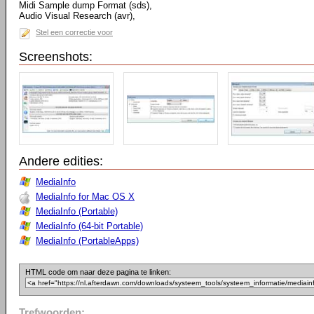
Midi Sample dump Format (sds),
Audio Visual Research (avr),
Stel een correctie voor
Screenshots:
Andere edities:
MediaInfo
MediaInfo for Mac OS X
MediaInfo (Portable)
MediaInfo (64-bit Portable)
MediaInfo (PortableApps)
HTML code om naar deze pagina te linken:
Trefwoorden: