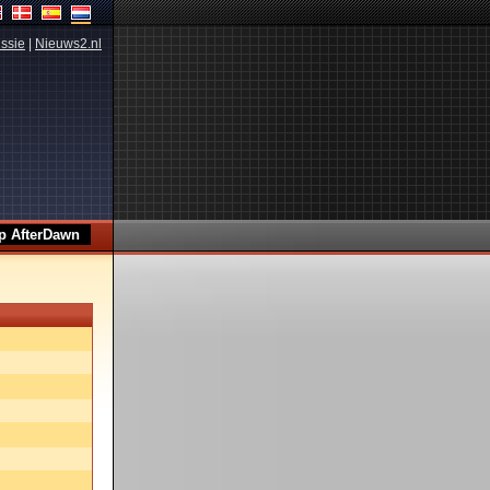
ssie
|
Nieuws2.nl