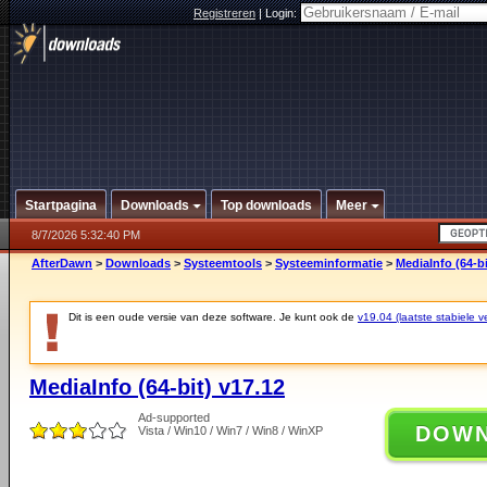
Registreren
|
Login:
Startpagina
Downloads
Top downloads
Meer
8/7/2026 5:32:40 PM
AfterDawn
>
Downloads
>
Systeemtools
>
Systeeminformatie
>
MediaInfo (64-bi
Dit is een oude versie van deze software. Je kunt ook de
v19.04 (laatste stabiele ve
MediaInfo (64-bit) v17.12
Ad-supported
DOW
Vista / Win10 / Win7 / Win8 / WinXP