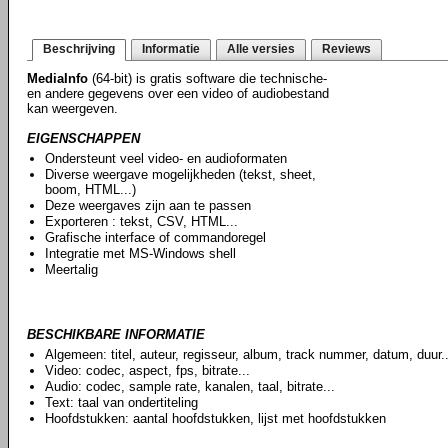
Beschrijving
Informatie
Alle versies
Reviews
MediaInfo
(64-bit) is gratis software die technische-
en andere gegevens over een video of audiobestand
kan weergeven.
EIGENSCHAPPEN
Ondersteunt veel video- en audioformaten
Diverse weergave mogelijkheden (tekst, sheet,
boom, HTML...)
Deze weergaves zijn aan te passen
Exporteren : tekst, CSV, HTML...
Grafische interface of commandoregel
Integratie met MS-Windows shell
Meertalig
BESCHIKBARE INFORMATIE
Algemeen: titel, auteur, regisseur, album, track nummer, datum, duur..
Video: codec, aspect, fps, bitrate...
Audio: codec, sample rate, kanalen, taal, bitrate...
Text: taal van ondertiteling
Hoofdstukken: aantal hoofdstukken, lijst met hoofdstukken