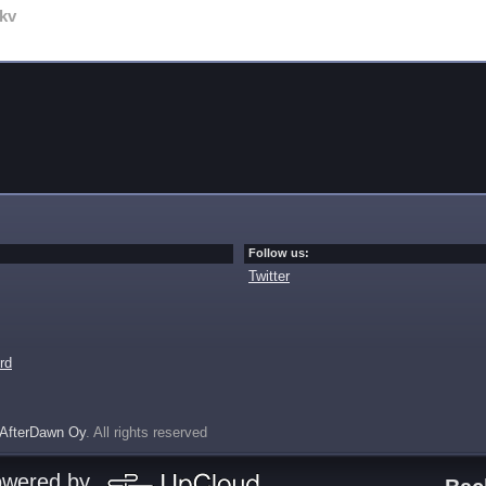
kv
Follow us:
Twitter
rd
AfterDawn Oy
. All rights reserved
owered by