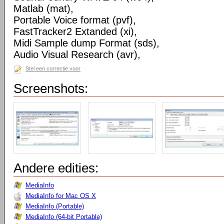
Matlab (mat),
Portable Voice format (pvf),
FastTracker2 Extanded (xi),
Midi Sample dump Format (sds),
Audio Visual Research (avr),
Stel een correctie voor
Screenshots:
Andere edities:
MediaInfo
MediaInfo for Mac OS X
MediaInfo (Portable)
MediaInfo (64-bit Portable)