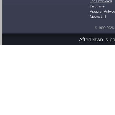
Top Downloads
Discussie
Vraag en Antwoo
Nieuws2.nl
© 1999-2026
AfterDawn is p