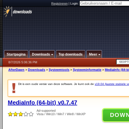
Registreren
|
Login:
Startpagina
Downloads
Top downloads
Meer
8/7/2026 5:06:36 PM
AfterDawn
>
Downloads
>
Systeemtools
>
Systeeminformatie
>
MediaInfo (64-bi
Dit is een oude versie van deze software. Je kunt ook de
v19.04 (laatste stabiele ve
MediaInfo (64-bit) v0.7.47
Ad-supported
DOW
Vista / Win10 / Win7 / Win8 / WinXP