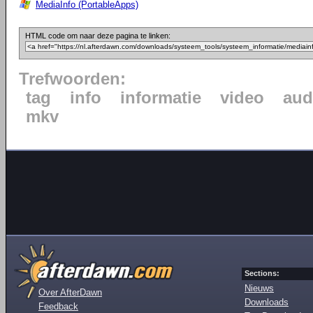
MediaInfo (PortableApps)
HTML code om naar deze pagina te linken:
Trefwoorden:
tag
info
informatie
video
aud
mkv
Sections:
Nieuws
Over AfterDawn
Downloads
Feedback