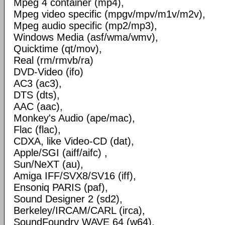
Mpeg 4 container (mp4),
Mpeg video specific (mpgv/mpv/m1v/m2v),
Mpeg audio specific (mp2/mp3),
Windows Media (asf/wma/wmv),
Quicktime (qt/mov),
Real (rm/rmvb/ra)
DVD-Video (ifo)
AC3 (ac3),
DTS (dts),
AAC (aac),
Monkey's Audio (ape/mac),
Flac (flac),
CDXA, like Video-CD (dat),
Apple/SGI (aiff/aifc) ,
Sun/NeXT (au),
Amiga IFF/SVX8/SV16 (iff),
Ensoniq PARIS (paf),
Sound Designer 2 (sd2),
Berkeley/IRCAM/CARL (irca),
SoundFoundry WAVE 64 (w64),