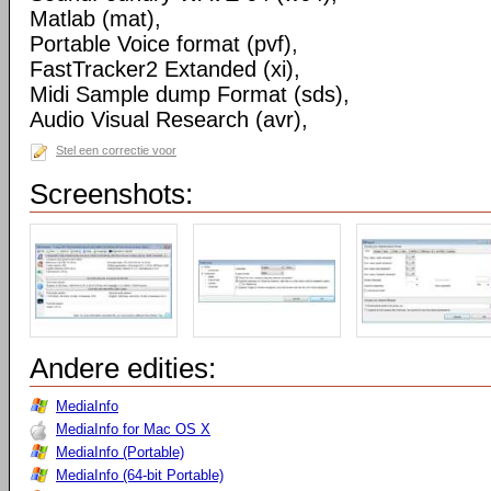
Matlab (mat),
Portable Voice format (pvf),
FastTracker2 Extanded (xi),
Midi Sample dump Format (sds),
Audio Visual Research (avr),
Stel een correctie voor
Screenshots:
Andere edities:
MediaInfo
MediaInfo for Mac OS X
MediaInfo (Portable)
MediaInfo (64-bit Portable)