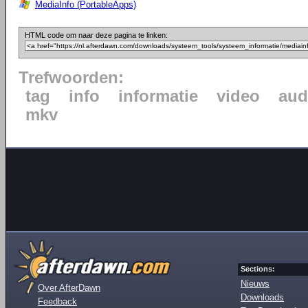
MediaInfo (PortableApps)
HTML code om naar deze pagina te linken:
Trefwoorden:
tag
info
informatie
video
aud
mkv
Sections:
Nieuws
Over AfterDawn
Downloads
Feedback