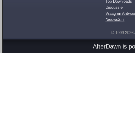
Top Downloads
Discussie
Vraag en Antwoo
Nieuws2.nl
© 1999-2026
AfterDawn is p