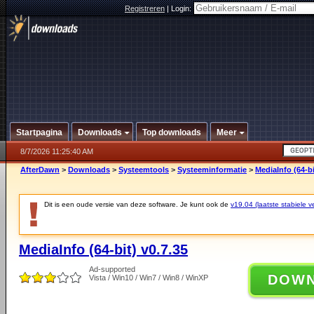
Registreren
|
Login:
Startpagina
Downloads
Top downloads
Meer
8/7/2026 11:25:40 AM
AfterDawn
>
Downloads
>
Systeemtools
>
Systeeminformatie
>
MediaInfo (64-bi
Dit is een oude versie van deze software. Je kunt ook de
v19.04 (laatste stabiele ve
MediaInfo (64-bit) v0.7.35
Ad-supported
DOW
Vista / Win10 / Win7 / Win8 / WinXP