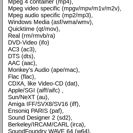
Mpeg 4 container (mp4),
Mpeg video specific (mpgv/mpv/m1v/m2v),
Mpeg audio specific (mp2/mp3),
Windows Media (asf/wma/wmv),
Quicktime (qt/mov),
Real (rm/rmvb/ra)
DVD-Video (ifo)
AC3 (ac3),
DTS (dts),
AAC (aac),
Monkey's Audio (ape/mac),
Flac (flac),
CDXA, like Video-CD (dat),
Apple/SGI (aiff/aifc) ,
Sun/NeXT (au),
Amiga IFF/SVX8/SV16 (iff),
Ensoniq PARIS (paf),
Sound Designer 2 (sd2),
Berkeley/IRCAM/CARL (irca),
SoundFoundry WAVE 64 (w64),