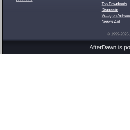
Top Downloads
Discussie
Vraag en Antwoo
Nieuws2.nl
© 1999-2026
AfterDawn is p