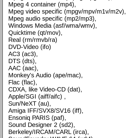
Mpeg 4 container (mp4),
Mpeg video specific (mpgv/mpv/m1v/m2v),
Mpeg audio specific (mp2/mp3),
Windows Media (asf/wma/wmv),
Quicktime (qt/mov),
Real (rm/rmvb/ra)
DVD-Video (ifo)
AC3 (ac3),
DTS (dts),
AAC (aac),
Monkey's Audio (ape/mac),
Flac (flac),
CDXA, like Video-CD (dat),
Apple/SGI (aiff/aifc) ,
Sun/NeXT (au),
Amiga IFF/SVX8/SV16 (iff),
Ensoniq PARIS (paf),
Sound Designer 2 (sd2),
Berkeley/IRCAM/CARL (irca),