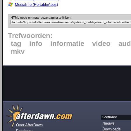
MediaInfo (PortableApps)
HTML code om naar deze pagina te linken:
Trefwoorden:
tag
info
informatie
video
aud
mkv
Sections:
Nieuws
Over AfterDawn
Downloads
Feedback