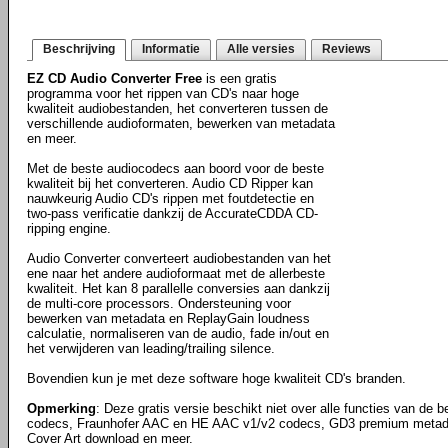
Beschrijving
Informatie
Alle versies
Reviews
EZ CD Audio Converter Free
is een gratis
programma voor het rippen van CD's naar hoge
kwaliteit audiobestanden, het converteren tussen de
verschillende audioformaten, bewerken van metadata
en meer.
Met de beste audiocodecs aan boord voor de beste
kwaliteit bij het converteren. Audio CD Ripper kan
nauwkeurig Audio CD's rippen met foutdetectie en
two-pass verificatie dankzij de AccurateCDDA CD-
ripping engine.
Audio Converter converteert audiobestanden van het
ene naar het andere audioformaat met de allerbeste
kwaliteit. Het kan 8 parallelle conversies aan dankzij
de multi-core processors. Ondersteuning voor
bewerken van metadata en ReplayGain loudness
calculatie, normaliseren van de audio, fade in/out en
het verwijderen van leading/trailing silence.
Bovendien kun je met deze software hoge kwaliteit CD's branden.
Opmerking
: Deze gratis versie beschikt niet over alle functies van de 
codecs, Fraunhofer AAC en HE AAC v1/v2 codecs, GD3 premium metadat
Cover Art download en meer.