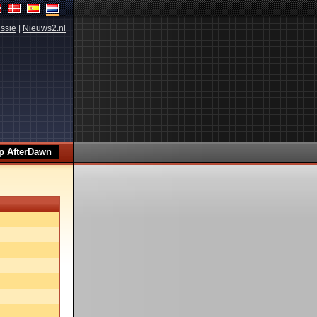
ssie
|
Nieuws2.nl