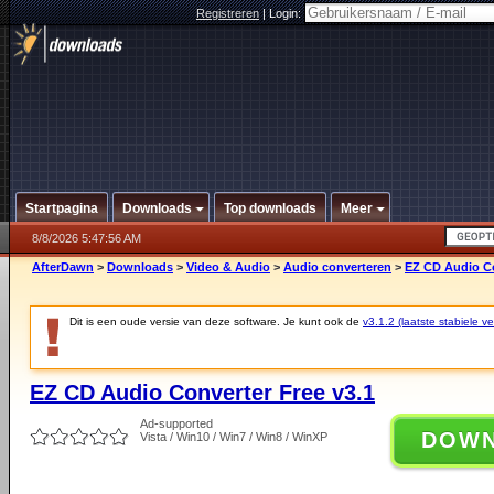
Registreren
|
Login:
Startpagina
Downloads
Top downloads
Meer
8/8/2026 5:47:56 AM
AfterDawn
>
Downloads
>
Video & Audio
>
Audio converteren
>
EZ CD Audio Co
Dit is een oude versie van deze software. Je kunt ook de
v3.1.2 (laatste stabiele ve
EZ CD Audio Converter Free v3.1
Ad-supported
DOW
Vista / Win10 / Win7 / Win8 / WinXP