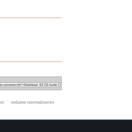
en
volume normaliseren