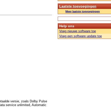
Laatste toevoegingen
Meer laatste toevoegingen
Help ons
Voeg nieuwe software toe
Voeg een software update toe
betaalde versie, zoals Dolby Pulse
a service unlimited, Automatic