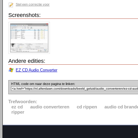
Stel een correctie voor
Screenshots:
Andere edities:
EZ CD Audio Converter
HTML code om naar deze pagina te linken:
Trefwoorden:
ez cd
audio converteren
cd rippen
audio cd brand
ripper