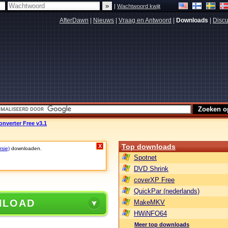
|
Wachtwoord kwijt
AfterDawn
|
Nieuws
|
Vraag en Antwoord
|
Downloads
|
Discu
nverter Free v3.1
Top downloads
X
rsie)
downloaden.
Spotnet
DVD Shrink
coverXP Free
QuickPar (nederlands)
NLOAD
MakeMKV
HWiNFO64
Meer top downloads