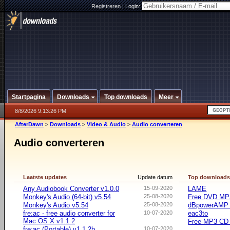
Registreren
|
Login:
Startpagina
Downloads
Top downloads
Meer
8/8/2026 9:13:26 PM
AfterDawn
>
Downloads
>
Video & Audio
>
Audio converteren
Audio converteren
Laatste updates
Update datum
Top download
Any Audiobook Converter v1.0.0
15-09-2020
LAME
Monkey's Audio (64-bit) v5.54
25-08-2020
Free DVD MP3
Monkey's Audio v5.54
25-08-2020
dBpowerAMP 
fre:ac - free audio converter for
10-07-2020
eac3to
Mac OS X v1.1.2
Free MP3 CD 
fre:ac (Portable) v1.1.2b
10-07-2020