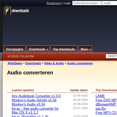
Registreren
|
Login:
Startpagina
Downloads
Top downloads
Meer
8/7/2026 7:51:40 PM
AfterDawn
>
Downloads
>
Video & Audio
>
Audio converteren
Audio converteren
Laatste updates
Update datum
Top download
Any Audiobook Converter v1.0.0
15-09-2020
LAME
Monkey's Audio (64-bit) v5.54
25-08-2020
Free DVD MP3
Monkey's Audio v5.54
25-08-2020
dBpowerAMP 
fre:ac - free audio converter for
10-07-2020
eac3to
Mac OS X v1.1.2
Free MP3 CD 
fre:ac (Portable) v1.1.2b
10-07-2020