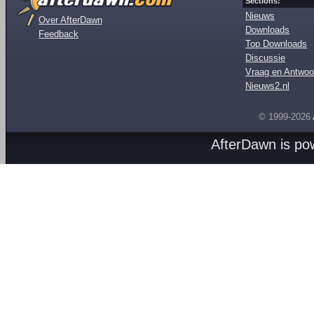
Sections:
Nieuws
Over AfterDawn
Downloads
Feedback
Top Downloads
Discussie
Vraag en Antwoo
Nieuws2.nl
© 1999-2026
AfterDawn is p