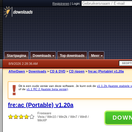
Registreren
|
Login:
Startpagina
Downloads
Top downloads
Meer
8/9/2026 2:28:36 AM
AfterDawn
>
Downloads
>
CD & DVD
>
CD rippen
>
fre:ac (Portable) v1.20a
Dit is een oude versie van deze software. Je kunt ook de
v1.1.2b (laatste stabiele v
of de
v1.1 RC 2 (laatste beta versie)
.
fre:ac (Portable) v1.20a
Freeware
DOW
Vista / Win10 / Win2k / Win7 / Win8 /
WinXP