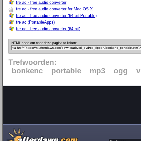
fre ac - free audio converter
fre ac - free audio converter for Mac OS X
fre ac - free audio converter (64-bit Portable)
fre ac (PortableApps)
fre ac - free audio converter (64-bit)
HTML code om naar deze pagina te linken:
Trefwoorden:
bonkenc
portable
mp3
ogg
v