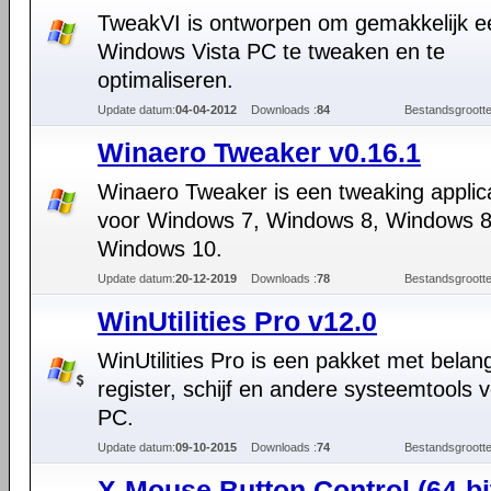
TweakVI is ontworpen om gemakkelijk e
Windows Vista PC te tweaken en te
optimaliseren.
Update datum:
04-04-2012
Downloads :
84
Bestandsgrootte
Winaero Tweaker v0.16.1
Winaero Tweaker is een tweaking applic
voor Windows 7, Windows 8, Windows 8
Windows 10.
Update datum:
20-12-2019
Downloads :
78
Bestandsgrootte
WinUtilities Pro v12.0
WinUtilities Pro is een pakket met belang
register, schijf en andere systeemtools v
PC.
Update datum:
09-10-2015
Downloads :
74
Bestandsgrootte
X-Mouse Button Control (64-bi