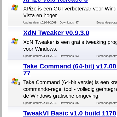
XPize is een GUI verbeteraar voor Win
Vista en hoger.
Update datum:
02-09-2009
Downloads :
97
Bestandsgrootte
XdN Tweaker v0.9.3.0
XdN Tweaker is een gratis tweaking pr
voor Windows.
Update datum:
03-01-2013
Downloads :
93
Bestandsgrootte
Take Command (64-bit) v17.00
77
Take Command (64-bit versie) is een kr
commando-regel tool - volledig geïntegr
de Windows grafische omgeving.
Update datum:
02-03-2015
Downloads :
85
Bestandsgrootte
TweakVI Basic v1.0 build 1170