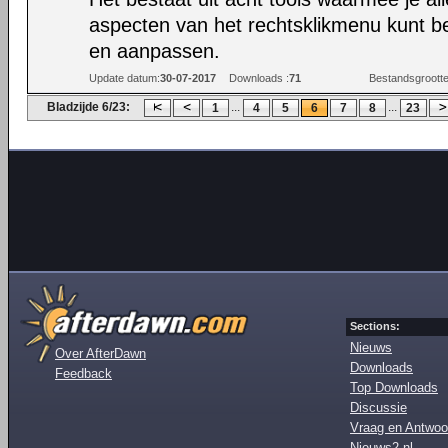
aspecten van het rechtsklikmenu kunt b
en aanpassen.
Update datum:
30-07-2017
Downloads :
71
Bestandsgrootte
Bladzijde 6/23:
...
...
1
4
5
6
7
8
23
Sections:
Nieuws
Over AfterDawn
Downloads
Feedback
Top Downloads
Discussie
Vraag en Antwoo
Nieuws2.nl