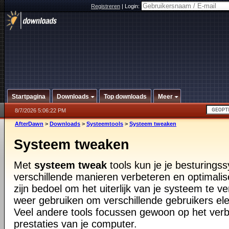
Registreren
|
Login:
Startpagina
Downloads
Top downloads
Meer
8/7/2026 5:06:22 PM
AfterDawn
>
Downloads
>
Systeemtools
>
Systeem tweaken
Systeem tweaken
Met
systeem tweak
tools kun je je besturings
verschillende manieren verbeteren en optimali
zijn bedoel om het uiterlijk van je systeem te v
weer gebruiken om verschillende gebruikers el
Veel andere tools focussen gewoon op het ver
prestaties van je computer.