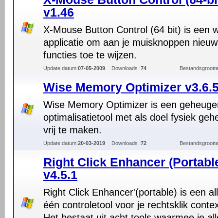
v1.46
X-Mouse Button Control (64 bit) is een 
applicatie om aan je muisknoppen nieu
functies toe te wijzen.
Update datum:
07-05-2009
Downloads :
74
Bestandsgrootte
Wise Memory Optimizer v3.6.
Wise Memory Optimizer is een geheuge
optimalisatietool met als doel fysiek ge
vrij te maken.
Update datum:
20-03-2019
Downloads :
72
Bestandsgrootte
Right Click Enhancer (Portabl
v4.5.1
Right Click Enhancer'(portable) is een all
één controletool voor je rechtsklik cont
Het bestaat uit acht tools waarmee je all