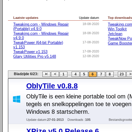
Laatste updates
Update datum
Top download
Tweaking.com - Windows Repair
18-08-2020
Tweaking.com
(Portable) v4.9.0
Win Toolkit
Tweaking.com - Windows Repair
18-08-2020
Jetclean
v4.9.0
TweakNow Po
TweakPower (64-bit Portable)
17-08-2020
Game Booste
v1.153
TweakPower v1.153
17-08-2020
Glary Utilities Pro v5.148
12-08-2020
Bladzijde 6/23:
...
...
1
4
5
6
7
8
23
OblyTile v0.8.8
OblyTile is een kleine portable tool om (
tegels en snelkoppelingen toe te voegen
Windows 8 startscherm.
Update datum:
27-01-2013
Downloads :
105
Bestandsgrootte
XPize v5.0 Release 6