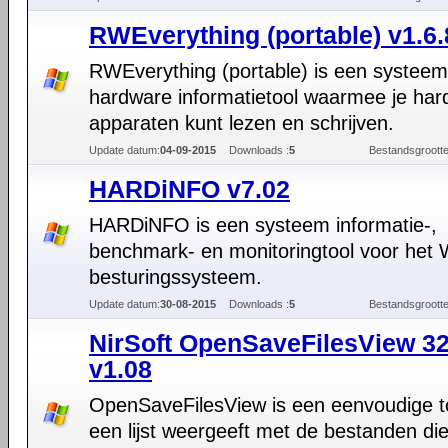
RWEverything (portable) v1.6.
RWEverything (portable) is een systee
hardware informatietool waarmee je ha
apparaten kunt lezen en schrijven.
Update datum:
04-09-2015
Downloads :
5
Bestandsgrootte
HARDiNFO v7.02
HARDiNFO is een systeem informatie-,
benchmark- en monitoringtool voor het
besturingssysteem.
Update datum:
30-08-2015
Downloads :
5
Bestandsgrootte
NirSoft OpenSaveFilesView 32
v1.08
OpenSaveFilesView is een eenvoudige t
een lijst weergeeft met de bestanden di