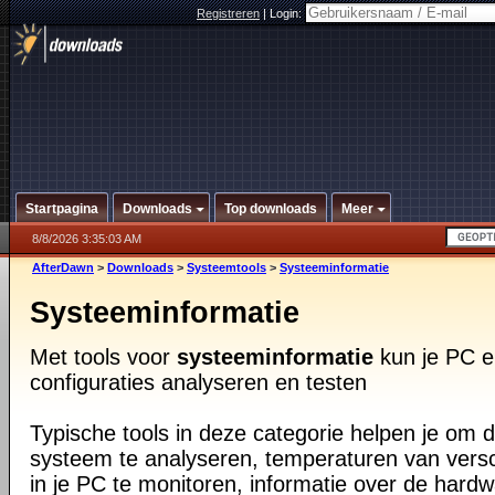
Registreren
|
Login:
Startpagina
Downloads
Top downloads
Meer
8/8/2026 3:35:03 AM
AfterDawn
>
Downloads
>
Systeemtools
>
Systeeminformatie
Systeeminformatie
Met tools voor
systeeminformatie
kun je PC e
configuraties analyseren en testen
Typische tools in deze categorie helpen je om d
systeem te analyseren, temperaturen van vers
in je PC te monitoren, informatie over de har