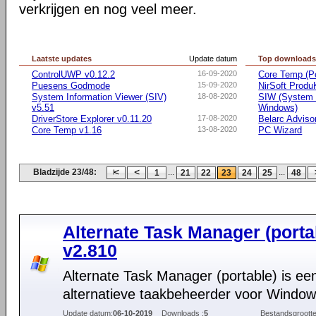
verkrijgen en nog veel meer.
Laatste updates
Update datum
Top download
ControlUWP v0.12.2
16-09-2020
Core Temp (Po
Puesens Godmode
15-09-2020
NirSoft Prod
System Information Viewer (SIV)
18-08-2020
SIW (System I
v5.51
Windows)
DriverStore Explorer v0.11.20
17-08-2020
Belarc Adviso
Core Temp v1.16
13-08-2020
PC Wizard
Bladzijde 23/48:
...
...
1
21
22
23
24
25
48
Alternate Task Manager (porta
v2.810
Alternate Task Manager (portable) is een
alternatieve taakbeheerder voor Window
Update datum:
06-10-2019
Downloads :
5
Bestandsgrootte