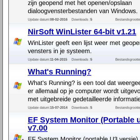
zijn geopend met het openen/opslaan
dialoogvensterbestanden van Windows.
Update datum:
08-02-2016
Downloads :
5
Bestandsgrootte
NirSoft WinLister 64-bit v1.21
WinLister geeft een lijst weer met geop
vensters in je systeem.
Update datum:
11-04-2015
Downloads :
5
Bestandsgrootte
What's Running?
What's Running? is een tool dat weergee
er allemaal op je computer wordt uitgev
met uitgebreide gedetailleerde informati
Update datum:
15-07-2014
Downloads :
5
Bestandsgrootte
EF System Monitor (Portable 
v7.00
EF System Monitor (portable U3 versie) 