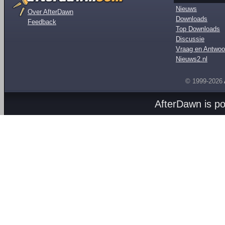
Nieuws
Over AfterDawn
Downloads
Feedback
Top Downloads
Discussie
Vraag en Antwoo
Nieuws2.nl
© 1999-2026
AfterDawn is p