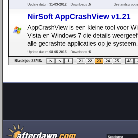
Update datum:
31-03-2012
Downloads :
5
Bestandsgrootte
NirSoft AppCrashView v1.21
AppCrashView is een kleine tool voor W
Vista en Windows 7 die details weergeef
alle gecrashte applicaties op je systeem.
Update datum:
08-05-2015
Downloads :
5
Bladzijde 23/48:
...
...
1
21
22
23
24
25
48
Sections: