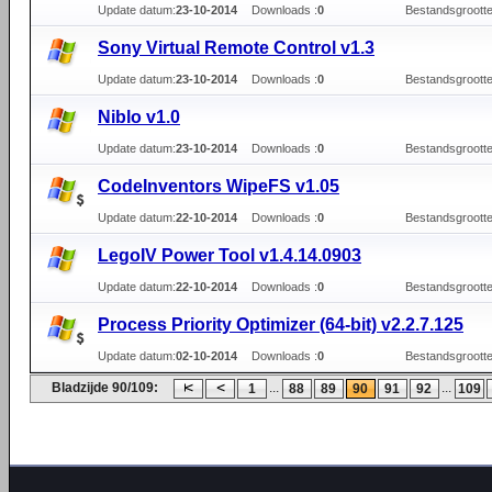
Update datum:
23-10-2014
Downloads :
0
Bestandsgrootte
Sony Virtual Remote Control v1.3
Update datum:
23-10-2014
Downloads :
0
Bestandsgrootte
Niblo v1.0
Update datum:
23-10-2014
Downloads :
0
Bestandsgrootte
CodeInventors WipeFS v1.05
Update datum:
22-10-2014
Downloads :
0
Bestandsgrootte
LegoIV Power Tool v1.4.14.0903
Update datum:
22-10-2014
Downloads :
0
Bestandsgrootte
Process Priority Optimizer (64-bit) v2.2.7.125
Update datum:
02-10-2014
Downloads :
0
Bestandsgrootte
Bladzijde 90/109:
...
...
1
88
89
90
91
92
109