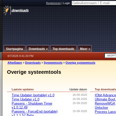
Registreren
|
Login:
Startpagina
Downloads
Top downloads
Meer
8/7/2026 9:41:20 PM
AfterDawn
>
Downloads
>
Systeemtools
>
Overige systeemtools
Overige systeemtools
Laatste updates
Update datum
Top download
Time Updater (portable) v1.0
16-09-2020
IObit Advanc
Time Updater v1.0
16-09-2020
Ultimate Boo
Puesens - Shutdown Timer
15-09-2020
RemoveWGA
v1.0.12.49
Unlocker
Puesens - ForceEnd (portable)
15-09-2020
Process Lasso
v1.1.1.57 Beta