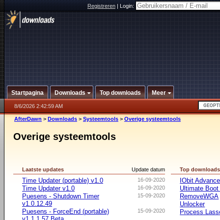
Registreren
|
Login:
Startpagina
Downloads
Top downloads
Meer
8/6/2026 2:42:59 AM
AfterDawn
>
Downloads
>
Systeemtools
>
Overige systeemtools
Overige systeemtools
Laatste updates
Update datum
Top download
Time Updater (portable) v1.0
16-09-2020
IObit Advanc
Time Updater v1.0
16-09-2020
Ultimate Boo
Puesens - Shutdown Timer
15-09-2020
RemoveWGA
v1.0.12.49
Unlocker
Puesens - ForceEnd (portable)
15-09-2020
Process Lasso
v1.1.1.57 Beta