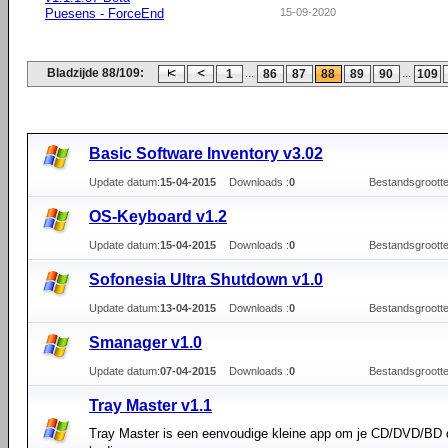
Puesens - ForceEnd
15-09-2020
Bladzijde 88/109:
...
...
1
86
87
88
89
90
109
Basic Software Inventory v3.02
Update datum:
15-04-2015
Downloads :
0
Bestandsgrootte
OS-Keyboard v1.2
Update datum:
15-04-2015
Downloads :
0
Bestandsgrootte
Sofonesia Ultra Shutdown v1.0
Update datum:
13-04-2015
Downloads :
0
Bestandsgrootte
Smanager v1.0
Update datum:
07-04-2015
Downloads :
0
Bestandsgrootte
Tray Master v1.1
Tray Master is een eenvoudige kleine app om je CD/DVD/BD d