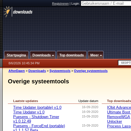
Registreren
|
Login:
Startpagina
Downloads
Top downloads
Meer
8/6/2026 10:45:34 PM
AfterDawn
>
Downloads
>
Systeemtools
>
Overige systeemtools
Overige systeemtools
Laatste updates
Update datum
Top download
Time Updater (portable) v1.0
16-09-2020
IObit Advanc
Time Updater v1.0
16-09-2020
Ultimate Boo
Puesens - Shutdown Timer
15-09-2020
RemoveWGA
v1.0.12.49
Unlocker
Puesens - ForceEnd (portable)
15-09-2020
Process Lasso
v1.1.1.57 Beta