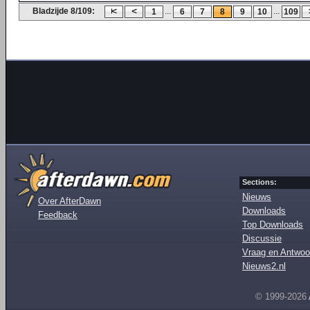
Bladzijde 8/109:
...
...
1
6
7
8
9
10
109
Sections:
Nieuws
Over AfterDawn
Downloads
Feedback
Top Downloads
Discussie
Vraag en Antwoo
Nieuws2.nl
© 1999-2026