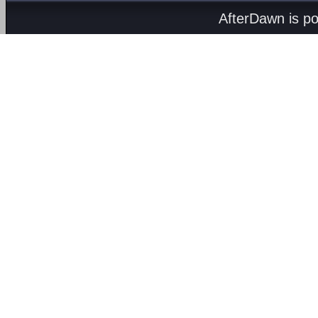
AfterDawn is p