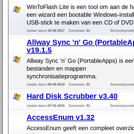
WinToFlash Lite is een tool om aan de 
een wizard een bootable Windows-install
USB-stick te maken van een CD of DVD
Update datum:
29-06-2017
Downloads :
51
Bestandsgrootte
Allway Sync 'n' Go (PortableA
v19.1.5
Allway Sync 'n' Go (PortableApps) is een
bestanden en mappen
synchronisatieprogramma.
Update datum:
09-08-2019
Downloads :
51
Bestandsgrootte
Hard Disk Scrubber v3.40
Update datum:
07-02-2015
Downloads :
51
Bestandsgrootte
AccessEnum v1.32
AccessEnum geeft een compleet overzic