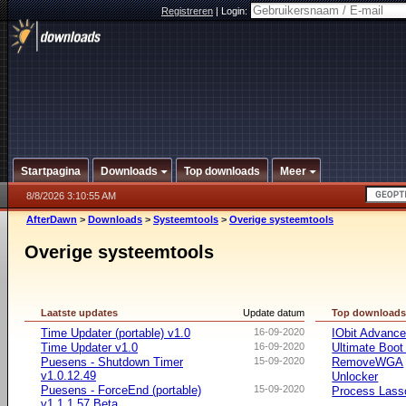
Registreren
|
Login:
Startpagina
Downloads
Top downloads
Meer
8/8/2026 3:10:55 AM
AfterDawn
>
Downloads
>
Systeemtools
>
Overige systeemtools
Overige systeemtools
Laatste updates
Update datum
Top download
Time Updater (portable) v1.0
16-09-2020
IObit Advanc
Time Updater v1.0
16-09-2020
Ultimate Boo
Puesens - Shutdown Timer
15-09-2020
RemoveWGA
v1.0.12.49
Unlocker
Puesens - ForceEnd (portable)
15-09-2020
Process Lasso
v1.1.1.57 Beta