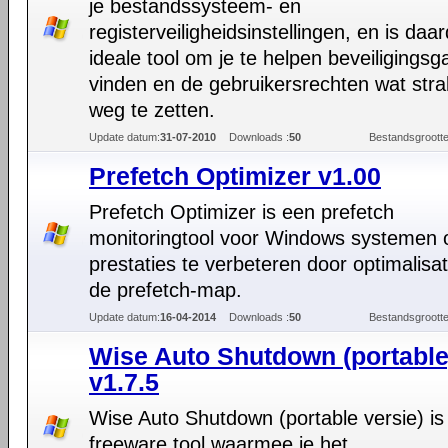
je bestandssysteem- en
registerveiligheidsinstellingen, en is daa
ideale tool om je te helpen beveiligingsg
vinden en de gebruikersrechten wat stra
weg te zetten.
Update datum:
31-07-2010
Downloads :
50
Bestandsgrootte
Prefetch Optimizer v1.00
Prefetch Optimizer is een prefetch
monitoringtool voor Windows systemen
prestaties te verbeteren door optimalisa
de prefetch-map.
Update datum:
16-04-2014
Downloads :
50
Bestandsgrootte
Wise Auto Shutdown (portable
v1.7.5
Wise Auto Shutdown (portable versie) is
freeware tool waarmee je het