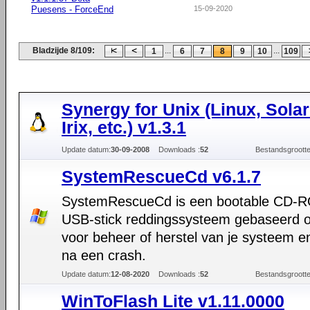
Puesens - ForceEnd
15-09-2020
Bladzijde 8/109:
...
...
1
6
7
8
9
10
109
Synergy for Unix (Linux, Solar
Irix, etc.) v1.3.1
Update datum:
30-09-2008
Downloads :
52
Bestandsgrootte
SystemRescueCd v6.1.7
SystemRescueCd is een bootable CD-
USB-stick reddingssysteem gebaseerd o
voor beheer of herstel van je systeem e
na een crash.
Update datum:
12-08-2020
Downloads :
52
Bestandsgrootte
WinToFlash Lite v1.11.0000