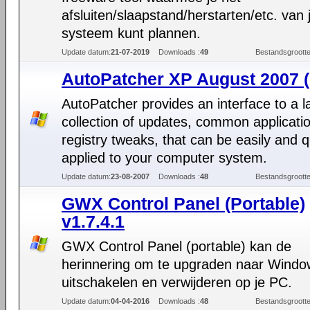
afsluiten/slaapstand/herstarten/etc. van 
systeem kunt plannen.
Update datum:
21-07-2019
Downloads :
49
Bestandsgrootte
AutoPatcher XP August 2007 (
AutoPatcher provides an interface to a l
collection of updates, common applicati
registry tweaks, that can be easily and q
applied to your computer system.
Update datum:
23-08-2007
Downloads :
48
Bestandsgrootte
GWX Control Panel (Portable)
v1.7.4.1
GWX Control Panel (portable) kan de
herinnering om te upgraden naar Windo
uitschakelen en verwijderen op je PC.
Update datum:
04-04-2016
Downloads :
48
Bestandsgrootte