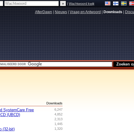
|
Wachtwoord kwijt
AfterDawn
|
Nieuws
|
Vraag en Antwoord
|
Downloads
|
Discu
s
Downloads
ed SystemCare Free
6,247
t CD (UBCD)
4,852
2,313
1,445
 (32-bit)
1,320