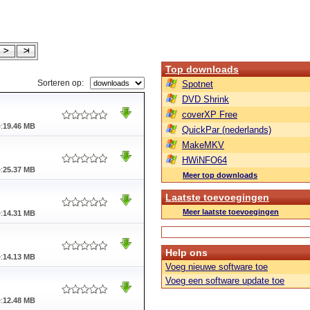
Top downloads
Sorteren op:
Spotnet
DVD Shrink
coverXP Free
:
19.46 MB
QuickPar (nederlands)
MakeMKV
HWiNFO64
:
25.37 MB
Meer top downloads
Laatste toevoegingen
Meer laatste toevoegingen
:
14.31 MB
Help ons
:
14.13 MB
Voeg nieuwe software toe
Voeg een software update toe
:
12.48 MB