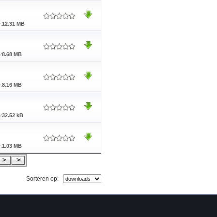
:
12.31 MB
:
8.68 MB
:
8.16 MB
:
32.52 kB
:
1.03 MB
Sorteren op: