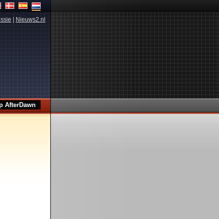
ssie
|
Nieuws2.nl