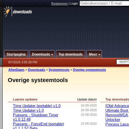
Registreren
|
Login:
Startpagina
Downloads
Top downloads
Meer
8/7/2026 3:55:38 PM
AfterDawn
>
Downloads
>
Systeemtools
>
Overige systeemtools
Overige systeemtools
Laatste updates
Update datum
Top download
Time Updater (portable) v1.0
16-09-2020
IObit Advanc
Time Updater v1.0
16-09-2020
Ultimate Boo
Puesens - Shutdown Timer
15-09-2020
RemoveWGA
v1.0.12.49
Unlocker
Puesens - ForceEnd (portable)
15-09-2020
Process Lasso
v1.1.1.57 Beta