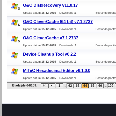
O&O DiskRecovery v11.0.17
Update datum:
15-12-2015
Downloads :
1
Bestandsgrootte
O&O CleverCache (64-bit) v7.1.2737
Update datum:
15-12-2015
Downloads :
1
Bestandsgrootte
O&O CleverCache v7.1.2737
Update datum:
15-12-2015
Downloads :
1
Bestandsgrootte
Device Cleanup Tool v0.2.2
Update datum:
15-12-2015
Downloads :
1
Bestandsgrootte
MiTeC Hexadecimal Editor v6.1.0.0
Update datum:
14-12-2015
Downloads :
1
Bestandsgrootte
Bladzijde 64/109:
...
...
1
62
63
64
65
66
109