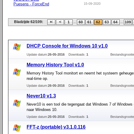
Puesens - ForceEnd
15-09-2020
Bladzijde 62/109:
...
...
1
60
61
62
63
64
109
DHCP Console for Windows 10 v1.0
Update datum:
26-05-2016
Downloads :
1
Bestandsgrootte
Memory History Tool v1.0
Memory History Tool monitort en neemt het systeem geheuge
real-time op.
Update datum:
26-05-2016
Downloads :
1
Bestandsgrootte
Never10 v1.3
Never10 is een tool die tegengaat dat Windows 7 of Windows
naar Windows 10.
Update datum:
25-05-2016
Downloads :
1
Bestandsgrootte
FFT-z (portable) v3.1.0.116