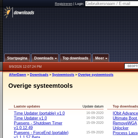
Registreren
|
Login:
Startpagina
Downloads
Top downloads
Meer
8/9/2026 12:07:24 PM
AfterDawn
>
Downloads
>
Systeemtools
>
Overige systeemtools
Overige systeemtools
Laatste updates
Update datum
Top download
Time Updater (portable) v1.0
16-09-2020
IObit Advanc
Time Updater v1.0
16-09-2020
Ultimate Boo
Puesens - Shutdown Timer
15-09-2020
RemoveWGA
v1.0.12.49
Unlocker
Puesens - ForceEnd (portable)
15-09-2020
Process Lasso
v1.1.1.57 Beta