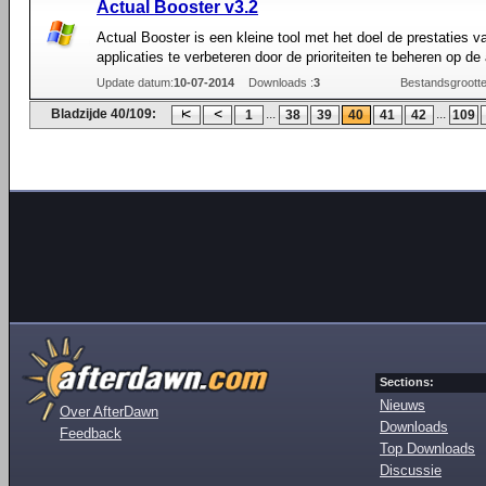
Actual Booster v3.2
Actual Booster is een kleine tool met het doel de prestaties v
applicaties te verbeteren door de prioriteiten te beheren op de
Update datum:
10-07-2014
Downloads :
3
Bestandsgrootte
Bladzijde 40/109:
...
...
1
38
39
40
41
42
109
Sections:
Nieuws
Over AfterDawn
Downloads
Feedback
Top Downloads
Discussie