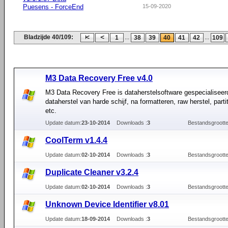
Puesens - ForceEnd
15-09-2020
Bladzijde 40/109:
...
...
1
38
39
40
41
42
109
M3 Data Recovery Free v4.0
M3 Data Recovery Free is dataherstelsoftware gespecialiseer
dataherstel van harde schijf, na formatteren, raw herstel, partit
etc.
Update datum:
23-10-2014
Downloads :
3
Bestandsgrootte
CoolTerm v1.4.4
Update datum:
02-10-2014
Downloads :
3
Bestandsgrootte
Duplicate Cleaner v3.2.4
Update datum:
02-10-2014
Downloads :
3
Bestandsgrootte
Unknown Device Identifier v8.01
Update datum:
18-09-2014
Downloads :
3
Bestandsgrootte