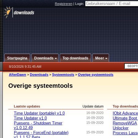
Registreren
|
Login:
Startpagina
Downloads
Top downloads
Meer
8/10/2026 9:31:45 AM
AfterDawn
>
Downloads
>
Systeemtools
>
Overige systeemtools
Overige systeemtools
Laatste updates
Update datum
Top download
Time Updater (portable) v1.0
16-09-2020
IObit Advanc
Time Updater v1.0
16-09-2020
Ultimate Boo
Puesens - Shutdown Timer
15-09-2020
RemoveWGA
v1.0.12.49
Unlocker
Puesens - ForceEnd (portable)
15-09-2020
Process Lasso
v1.1.1.57 Beta