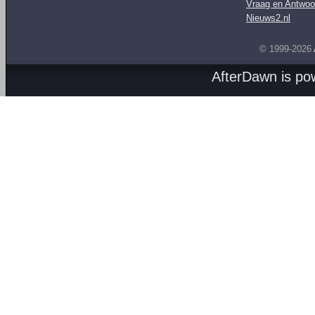
Vraag en Antwoo
Nieuws2.nl
© 1999-2026
AfterDawn is p