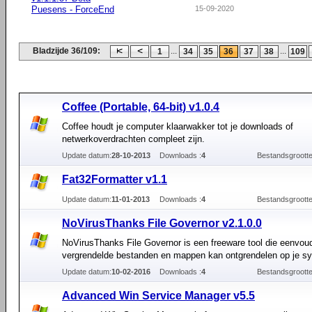
Puesens - ForceEnd
15-09-2020
Bladzijde 36/109:
...
...
1
34
35
36
37
38
109
Coffee (Portable, 64-bit) v1.0.4
Coffee houdt je computer klaarwakker tot je downloads of
netwerkoverdrachten compleet zijn.
Update datum:
28-10-2013
Downloads :
4
Bestandsgrootte
Fat32Formatter v1.1
Update datum:
11-01-2013
Downloads :
4
Bestandsgrootte
NoVirusThanks File Governor v2.1.0.0
NoVirusThanks File Governor is een freeware tool die eenvou
vergrendelde bestanden en mappen kan ontgrendelen op je s
Update datum:
10-02-2016
Downloads :
4
Bestandsgrootte
Advanced Win Service Manager v5.5