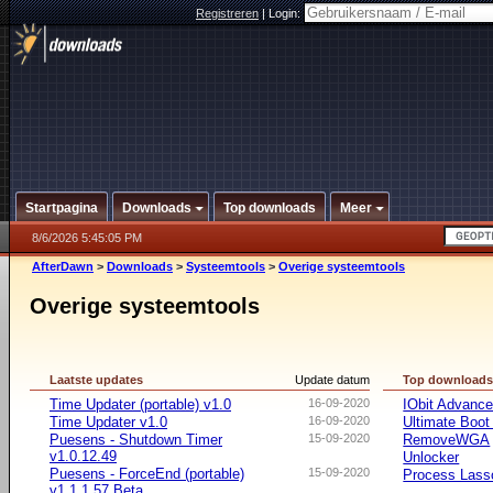
Registreren
|
Login:
Startpagina
Downloads
Top downloads
Meer
8/6/2026 5:45:05 PM
AfterDawn
>
Downloads
>
Systeemtools
>
Overige systeemtools
Overige systeemtools
Laatste updates
Update datum
Top download
Time Updater (portable) v1.0
16-09-2020
IObit Advanc
Time Updater v1.0
16-09-2020
Ultimate Boo
Puesens - Shutdown Timer
15-09-2020
RemoveWGA
v1.0.12.49
Unlocker
Puesens - ForceEnd (portable)
15-09-2020
Process Lasso
v1.1.1.57 Beta