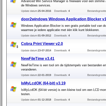
Advanced Win Service Manager is freeware voor een slimme 
de Windows services.
Update datum:
25-04-2016
Downloads :
4
Bestandsgrootte
door2windows Windows Application Blocker v
Windows Application Blocker is een gratis portable tool van 
waarmee je iedere applicatie met één klik kunt blokkeren.
Update datum:
01-09-2012
Downloads :
4
Bestandsgrootte
Cobra Print Viewer v2.0
Update datum:
23-07-2014
Downloads :
4
Bestandsgrootte
NewFileTime v3.41
NewFileTime is een tool om de tijdstempels van bestanden e
veranderen.
Update datum:
22-01-2019
Downloads :
4
Bestandsgrootte
IsMyLcdOK (64-bit) v3.19
IsMyLcdOK (64-bit versie) is een kleine tool om een LCD moni
testen.
Update datum:
01-12-2018
Downloads :
4
Bestandsgrootte