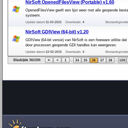
NirSoft OpenedFilesView (Portable) v1.60
OpenedFilesView geeft een lijst weer met alle geopende besta
systeem.
Update datum:
11-03-2015
Downloads :
4
Bestandsgrootte
NirSoft GDIView (64-bit) v1.20
GDIView (64-bit versie) van NirSoft is een freeware utilitie dat 
door processen geopende GDI handles kan weergeven.
Update datum:
22-02-2015
Downloads :
4
Bestandsgrootte
Bladzijde 36/109:
...
...
1
34
35
36
37
38
109