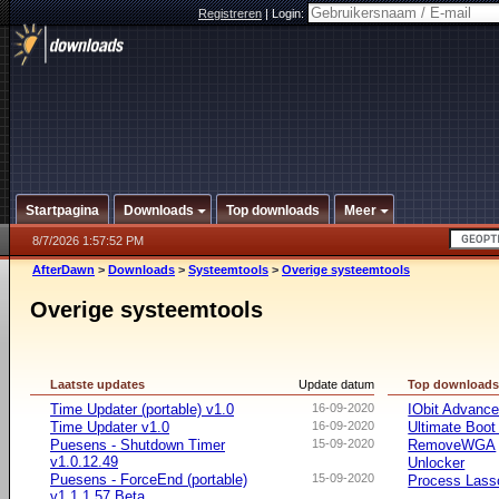
Registreren
|
Login:
Startpagina
Downloads
Top downloads
Meer
8/7/2026 1:57:52 PM
AfterDawn
>
Downloads
>
Systeemtools
>
Overige systeemtools
Overige systeemtools
Laatste updates
Update datum
Top download
Time Updater (portable) v1.0
16-09-2020
IObit Advanc
Time Updater v1.0
16-09-2020
Ultimate Boo
Puesens - Shutdown Timer
15-09-2020
RemoveWGA
v1.0.12.49
Unlocker
Puesens - ForceEnd (portable)
15-09-2020
Process Lasso
v1.1.1.57 Beta