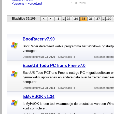
Puesens - ForceEnd
15-09-2020
Bladzijde 35/109:
...
...
1
33
34
35
36
37
109
BootRacer v7.90
BootRacer detecteert welke programma het Windows opstartp
vertragen.
Update datum:
28-03-2020
Downloads :
4
Bestandsgrootte
EaseUS Todo PCTrans Free v7.0
EaseUS Todo PCTrans Free is nuttige PC migratiesoftware om
gemakkelijk applicaties en andere data over te zetten naar ee
computer.
Update datum:
03-08-2014
Downloads :
4
Bestandsgrootte
IsMyHdOK v1.34
IsMyHdOK is een tool waarmee je de prestaties van een Wind
kunt controleren.