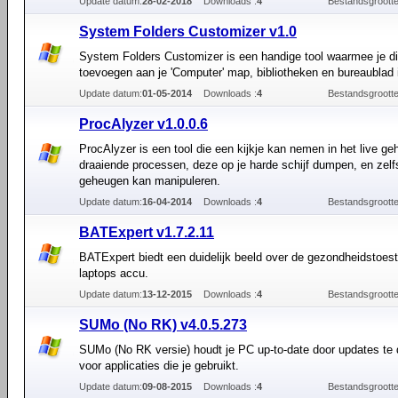
Update datum:
28-02-2018
Downloads :
4
Bestandsgrootte
System Folders Customizer v1.0
System Folders Customizer is een handige tool waarmee je d
toevoegen aan je 'Computer' map, bibliotheken en bureaublad
Update datum:
01-05-2014
Downloads :
4
Bestandsgrootte
ProcAlyzer v1.0.0.6
ProcAlyzer is een tool die een kijkje kan nemen in het live g
draaiende processen, deze op je harde schijf dumpen, en zelfs
geheugen kan manipuleren.
Update datum:
16-04-2014
Downloads :
4
Bestandsgrootte
BATExpert v1.7.2.11
BATExpert biedt een duidelijk beeld over de gezondheidstoes
laptops accu.
Update datum:
13-12-2015
Downloads :
4
Bestandsgrootte
SUMo (No RK) v4.0.5.273
SUMo (No RK versie) houdt je PC up-to-date door updates te 
voor applicaties die je gebruikt.
Update datum:
09-08-2015
Downloads :
4
Bestandsgrootte