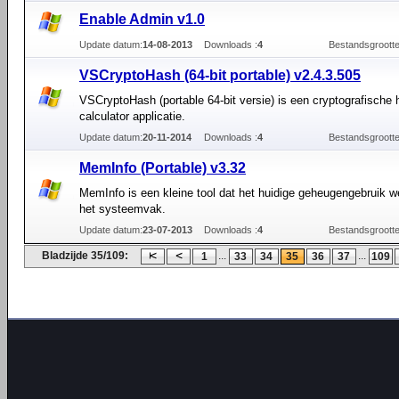
Enable Admin v1.0
Update datum:
14-08-2013
Downloads :
4
Bestandsgrootte
VSCryptoHash (64-bit portable) v2.4.3.505
VSCryptoHash (portable 64-bit versie) is een cryptografische
calculator applicatie.
Update datum:
20-11-2014
Downloads :
4
Bestandsgrootte
MemInfo (Portable) v3.32
MemInfo is een kleine tool dat het huidige geheugengebruik w
het systeemvak.
Update datum:
23-07-2013
Downloads :
4
Bestandsgrootte
Bladzijde 35/109:
...
...
1
33
34
35
36
37
109