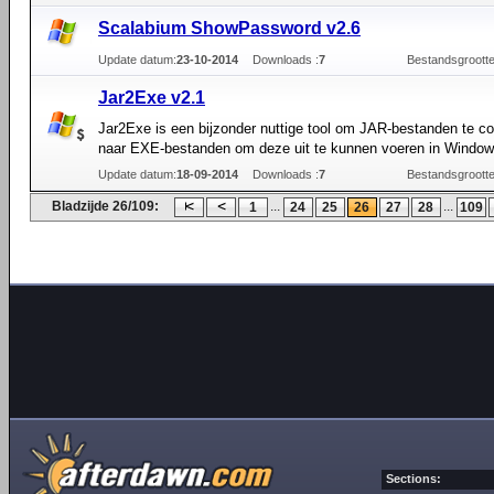
Scalabium ShowPassword v2.6
Update datum:
23-10-2014
Downloads :
7
Bestandsgrootte
Jar2Exe v2.1
Jar2Exe is een bijzonder nuttige tool om JAR-bestanden te c
naar EXE-bestanden om deze uit te kunnen voeren in Window
Update datum:
18-09-2014
Downloads :
7
Bestandsgrootte
Bladzijde 26/109:
...
...
1
24
25
26
27
28
109
Sections: