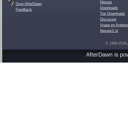
Nieuws
Over AfterDawn
Downloads
Feedback
Top Downloads
Discussie
Vraag en Antwoo
Nieuws2.nl
© 1999-2026
AfterDawn is p