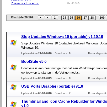
Puesens - ForceEnd
15-09-2020
Bladzijde 26/109:
...
...
1
24
25
26
27
28
109
Stop Updates Windows 10 (portable) v1.10.19
Stop Updates Windows 10 (portable) blokkeert Windows Updat
Windows 10.
Update datum:
21-08-2018
Downloads :
8
Bestandsgrootte
BootSafe v5.0
BootSafe is een zeer nuttige tool dat een Windows-pc kan dw
opnieuw op te starten in de Veilige modus.
Update datum:
03-03-2019
Downloads :
8
Bestandsgrootte
USB Ports Disabler (portable) v1.0
Update datum:
08-08-2016
Downloads :
7
Bestandsgrootte
Thumbnail and Icon Cache Rebuilder for Wind
v1.0