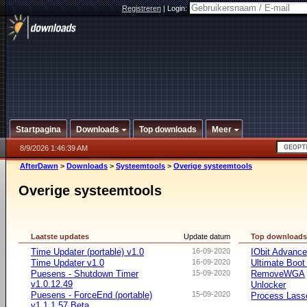
Registreren
|
Login:
Startpagina
Downloads
Top downloads
Meer
8/9/2026 1:46:39 AM
AfterDawn
>
Downloads
>
Systeemtools
>
Overige systeemtools
Overige systeemtools
Laatste updates
Update datum
Top download
Time Updater (portable) v1.0
16-09-2020
IObit Advanc
Time Updater v1.0
16-09-2020
Ultimate Boo
Puesens - Shutdown Timer
15-09-2020
RemoveWGA
v1.0.12.49
Unlocker
Puesens - ForceEnd (portable)
15-09-2020
Process Lasso
v1.1.1.57 Beta