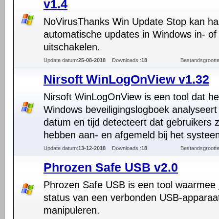
v1.4
NoVirusThanks Win Update Stop kan h
automatische updates in Windows in- of
uitschakelen.
Update datum:
25-08-2018
Downloads :
18
Bestandsgrootte
Nirsoft WinLogOnView v1.32
Nirsoft WinLogOnView is een tool dat he
Windows beveiligingslogboek analyseert
datum en tijd detecteert dat gebruikers z
hebben aan- en afgemeld bij het systee
Update datum:
13-12-2018
Downloads :
18
Bestandsgrootte
Phrozen Safe USB v2.0
Phrozen Safe USB is een tool waarmee 
status van een verbonden USB-apparaat
manipuleren.