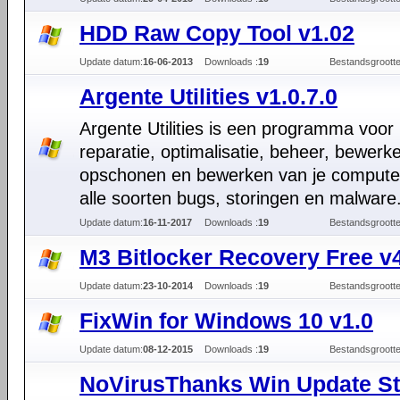
HDD Raw Copy Tool v1.02
Update datum:
16-06-2013
Downloads :
19
Bestandsgrootte
Argente Utilities v1.0.7.0
Argente Utilities is een programma voor
reparatie, optimalisatie, beheer, bewerk
opschonen en bewerken van je compute
alle soorten bugs, storingen en malware
Update datum:
16-11-2017
Downloads :
19
Bestandsgrootte
M3 Bitlocker Recovery Free v
Update datum:
23-10-2014
Downloads :
19
Bestandsgrootte
FixWin for Windows 10 v1.0
Update datum:
08-12-2015
Downloads :
19
Bestandsgrootte
NoVirusThanks Win Update S