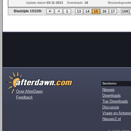
Update datum:
03-11-2013
Downloads :
18
Bestandsgrootte
Bladzijde 15/109:
...
...
1
13
14
15
16
17
109
Sections:
Nieuws
Over AfterDawn
Downloads
Feedback
Top Downloads
Discussie
Vraag en Antwoo
Nieuws2.nl