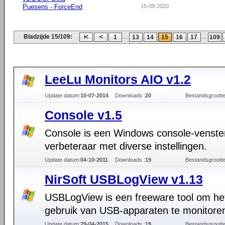
Puesens - ForceEnd
15-09-2020
Bladzijde 15/109:
...
...
1
13
14
15
16
17
109
LeeLu Monitors AIO v1.2
Update datum:
10-07-2014
Downloads :
20
Bestandsgrootte
Console v1.5
Console is een Windows console-venste
verbeteraar met diverse instellingen.
Update datum:
04-10-2011
Downloads :
19
Bestandsgrootte
NirSoft USBLogView v1.13
USBLogView is een freeware tool om he
gebruik van USB-apparaten te monitore
Update datum:
29-04-2015
Downloads :
19
Bestandsgrootte