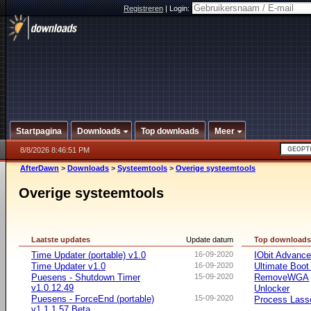
Registreren
|
Login:
Startpagina
Downloads
Top downloads
Meer
8/8/2026 8:46:51 PM
AfterDawn
>
Downloads
>
Systeemtools
>
Overige systeemtools
Overige systeemtools
Laatste updates
Update datum
Top download
Time Updater (portable) v1.0
16-09-2020
IObit Advanc
Time Updater v1.0
16-09-2020
Ultimate Boo
Puesens - Shutdown Timer
15-09-2020
RemoveWGA
v1.0.12.49
Unlocker
Puesens - ForceEnd (portable)
15-09-2020
Process Lasso
v1.1.1.57 Beta