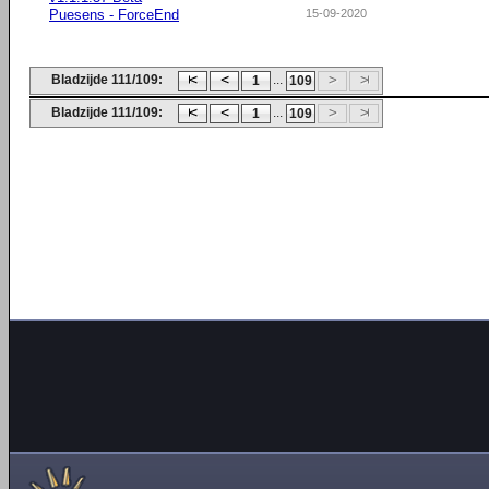
Puesens - ForceEnd
15-09-2020
Bladzijde 111/109:
...
1
109
Bladzijde 111/109:
...
1
109