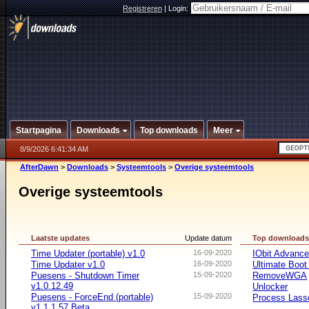
Registreren
|
Login:
Startpagina
Downloads
Top downloads
Meer
8/9/2026 6:41:34 AM
AfterDawn
>
Downloads
>
Systeemtools
>
Overige systeemtools
Overige systeemtools
Laatste updates
Update datum
Top download
Time Updater (portable) v1.0
16-09-2020
IObit Advanc
Time Updater v1.0
16-09-2020
Ultimate Boo
Puesens - Shutdown Timer
15-09-2020
RemoveWGA
v1.0.12.49
Unlocker
Puesens - ForceEnd (portable)
15-09-2020
Process Lasso
v1.1.1.57 Beta