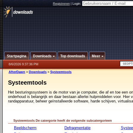
Registreren
|
Login:
Startpagina
Downloads
Top downloads
Meer
8/6/2026 9:37:36 PM
AfterDawn
>
Downloads
>
Systeemtools
Systeemtools
Het besturingssysteem is de motor van je computer, die af en toe een o
onderhoud is belangrijk en daar bestaan allerlei hulpmiddelen voor. Hier vi
randapparatuur, beheer geïnstalleerde software, harde schijven, virtualisa
Systeemtools De catergorie heeft de volgende subcatergorieen
Beeldscherm
Defragmentatie
Syste