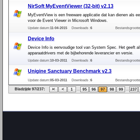
NirSoft MyEventViewer (32-bit) v2.13
MyEventView is een freeware applicatie dat kan dienen als een
voor de Event Viewer in Microsoft Windows.
Update datum:
11-04-2015
Downloads :
6
Bestandsgrootte
Device Info
Device Info is eenvoudige tool van System Spec. Het geeft a
apparaatdrivers met de bijbehorende leverancier en versie.
Update datum:
10-03-2011
Downloads :
6
Bestandsgrootte
Unigine Sanctuary Benchmark v2.3
Update datum:
05-03-2011
Downloads :
6
Bestandsgrootte
Bladzijde 97/237:
...
...
1
95
96
97
98
99
237