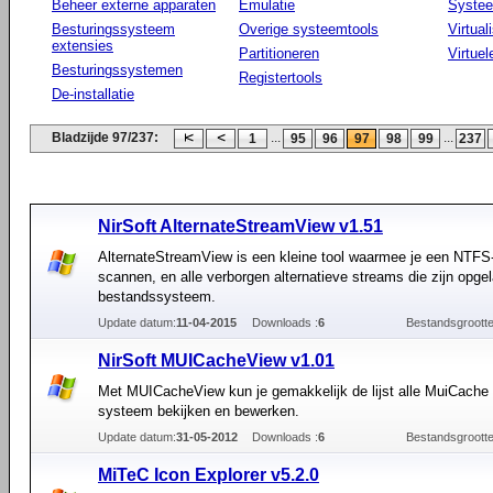
Beheer externe apparaten
Emulatie
Systee
Besturingssysteem
Overige systeemtools
Virtual
extensies
Partitioneren
Virtue
Besturingssystemen
Registertools
De-installatie
Bladzijde 97/237:
...
...
1
95
96
97
98
99
237
NirSoft AlternateStreamView v1.51
AlternateStreamView is een kleine tool waarmee je een NTFS-
scannen, en alle verborgen alternatieve streams die zijn opgel
bestandssysteem.
Update datum:
11-04-2015
Downloads :
6
Bestandsgrootte
NirSoft MUICacheView v1.01
Met MUICacheView kun je gemakkelijk de lijst alle MuiCache 
systeem bekijken en bewerken.
Update datum:
31-05-2012
Downloads :
6
Bestandsgrootte
MiTeC Icon Explorer v5.2.0