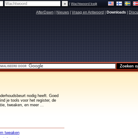
|
Wachtwoord kwijt
AfterDawn
|
Nieuws
|
Vraag en Antwoord
|
Downloads
|
Discu
nderhoudsbeurt nodig heeft. Goed
nd je tools voor het register, de
tie, tweaken, en meer ...
em tweaken