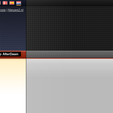
ssie
|
Nieuws2.nl