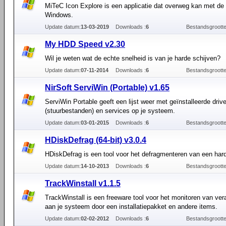
MiTeC Icon Explore is een applicatie dat overweg kan met de 
Windows.
Update datum:
13-03-2019
Downloads :
6
Bestandsgrootte
My HDD Speed v2.30
Wil je weten wat de echte snelheid is van je harde schijven?
Update datum:
07-11-2014
Downloads :
6
Bestandsgrootte
NirSoft ServiWin (Portable) v1.65
ServiWin Portable geeft een lijst weer met geïnstalleerde driv
(stuurbestanden) en services op je systeem.
Update datum:
03-01-2015
Downloads :
6
Bestandsgrootte
HDiskDefrag (64-bit) v3.0.4
HDiskDefrag is een tool voor het defragmenteren van een hard
Update datum:
14-10-2013
Downloads :
6
Bestandsgrootte
TrackWinstall v1.1.5
TrackWinstall is een freeware tool voor het monitoren van ve
aan je systeem door een installatiepakket en andere items.
Update datum:
02-02-2012
Downloads :
6
Bestandsgrootte