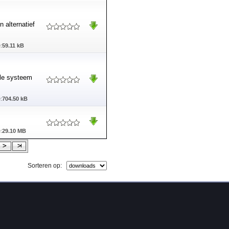
 alternatief
:
59.11 kB
lle systeem
:
704.50 kB
:
29.10 MB
Sorteren op: