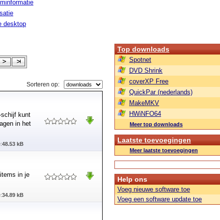
minformatie
isatie
le desktop
Top downloads
Spotnet
DVD Shrink
coverXP Free
Sorteren op:
QuickPar (nederlands)
MakeMKV
HWiNFO64
schijf kunt
agen in het
Meer top downloads
Laatste toevoegingen
:
48.53 kB
Meer laatste toevoegingen
items in je
Help ons
Voeg nieuwe software toe
:
34.89 kB
Voeg een software update toe