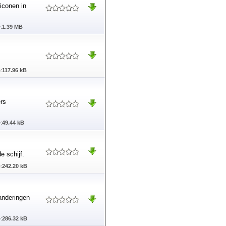
iconen in
:
1.39 MB
:
117.96 kB
ers
:
49.44 kB
e schijf.
:
242.20 kB
randeringen
:
286.32 kB