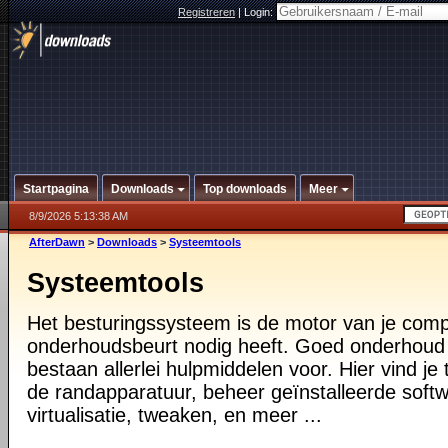
Registreren
|
Login:
Startpagina
Downloads
Top downloads
Meer
8/9/2026 5:13:38 AM
AfterDawn
>
Downloads
>
Systeemtools
Systeemtools
Het besturingssysteem is de motor van je compu
onderhoudsbeurt nodig heeft. Goed onderhoud i
bestaan allerlei hulpmiddelen voor. Hier vind je 
de randapparatuur, beheer geïnstalleerde softw
virtualisatie, tweaken, en meer ...