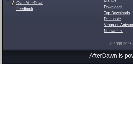
Nieuws
Over AfterDawn
Downloads
Feedback
Top Downloads
Discussie
Vraag en Antwoo
Nieuws2.nl
© 1999-2026
AfterDawn is p