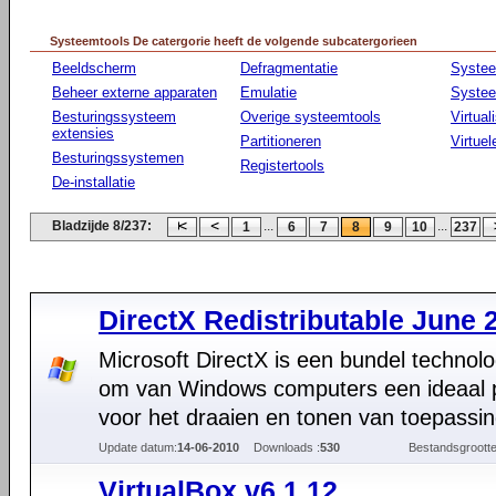
Systeemtools De catergorie heeft de volgende subcatergorieen
Beeldscherm
Defragmentatie
Syste
Beheer externe apparaten
Emulatie
Systee
Besturingssysteem
Overige systeemtools
Virtual
extensies
Partitioneren
Virtue
Besturingssystemen
Registertools
De-installatie
Bladzijde 8/237:
...
...
1
6
7
8
9
10
237
DirectX Redistributable June 
Microsoft DirectX is een bundel technol
om van Windows computers een ideaal 
voor het draaien en tonen van toepassi
Update datum:
14-06-2010
Downloads :
530
Bestandsgrootte
VirtualBox v6.1.12