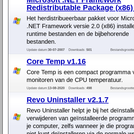
Redistributable Package (x86)
Het herdistribueerbaar pakket voor Micr
.NET Framework versie 2.0 (x86) install
runtime bestanden en de bijbehorende
bestanden.
Update datum:
30-07-2007
Downloads :
501
Bestandsgrootte
Core Temp v1.16
Core Temp is een compact programma v
monitoren van de CPU temperatuur.
Update datum:
13-08-2020
Downloads :
498
Bestandsgrootte
Revo Uninstaller v2.1.7
Revo Uninstaller helpt je bij het deïnstal
verwijderen van geïnstalleerde program
je computer, zelfs wanneer je die prog
niet kunt deïnstalleren via de normale w