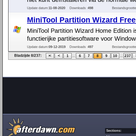
Update datum:
11-08-2020
Downloads :
498
Bestandsgrootte
MiniTool Partition Wizard Free
MiniTool Partition Wizard Home Edition is
functierijke partitiesoftware voor Window
Update datum:
09-12-2019
Downloads :
497
Bestandsgrootte
Bladzijde 8/237:
...
...
1
6
7
8
9
10
237
Sections: