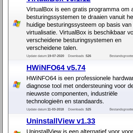
VirtualBox is een gratis programma om 
besturingssystemen te draaien vanuit he
huidige besturingssysteem op basis van
virtualisatie. VirtualBox is beschikbaar v
verscheidene besturingsystemen en
verscheidene talen.
Update datum:
19-07-2020
Downloads :
526
Bestandsgrootte
HWiNFO64 v5.74
HWiNFO64 is een professionele hardwa
diagnose tool met ondersteuning voor d
nieuwste componenten, industriële
technologieën en standaards.
Update datum:
11-03-2018
Downloads :
525
Bestandsgrootte
UninstallView v1.33
UninstallView is een alternatief voor voo