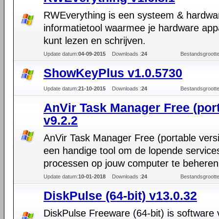
RWEverything is een systeem & hardwa
informatietool waarmee je hardware app
kunt lezen en schrijven.
Update datum:
04-09-2015
Downloads :
24
Bestandsgrootte
ShowKeyPlus v1.0.5730
Update datum:
21-10-2015
Downloads :
24
Bestandsgrootte
AnVir Task Manager Free (port
v9.2.2
AnVir Task Manager Free (portable versi
een handige tool om de lopende service
processen op jouw computer te beheren
Update datum:
10-01-2018
Downloads :
24
Bestandsgrootte
DiskPulse (64-bit) v13.0.32
DiskPulse Freeware (64-bit) is software 