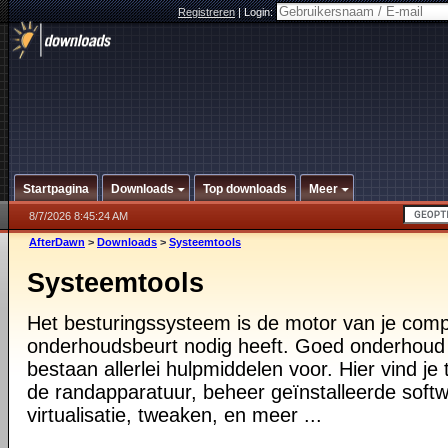
Registreren
|
Login:
Startpagina
Downloads
Top downloads
Meer
8/7/2026 8:45:24 AM
AfterDawn
>
Downloads
>
Systeemtools
Systeemtools
Het besturingssysteem is de motor van je compu
onderhoudsbeurt nodig heeft. Goed onderhoud i
bestaan allerlei hulpmiddelen voor. Hier vind je 
de randapparatuur, beheer geïnstalleerde softw
virtualisatie, tweaken, en meer ...