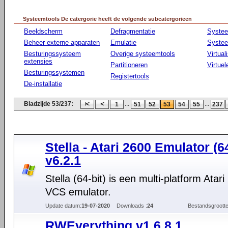
Systeemtools De catergorie heeft de volgende subcatergorieen
Beeldscherm
Defragmentatie
Syste
Beheer externe apparaten
Emulatie
Systee
Besturingssysteem
Overige systeemtools
Virtual
extensies
Partitioneren
Virtue
Besturingssystemen
Registertools
De-installatie
Bladzijde 53/237:
...
...
1
51
52
53
54
55
237
Stella - Atari 2600 Emulator (64
v6.2.1
Stella (64-bit) is een multi-platform Atar
VCS emulator.
Update datum:
19-07-2020
Downloads :
24
Bestandsgrootte
RWEverything v1.6.8.1