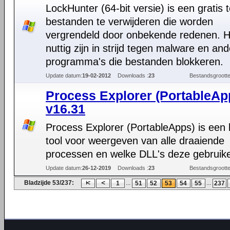
LockHunter (64-bit versie) is een gratis 
bestanden te verwijderen die worden
vergrendeld door onbekende redenen. H
nuttig zijn in strijd tegen malware en an
programma's die bestanden blokkeren.
Update datum:
19-02-2012
Downloads :
23
Bestandsgrootte
Process Explorer (PortableAp
v16.31
Process Explorer (PortableApps) is een 
tool voor weergeven van alle draaiende
processen en welke DLL's deze gebruik
Update datum:
26-12-2019
Downloads :
23
Bestandsgrootte
Bladzijde 53/237:
...
...
1
51
52
53
54
55
237