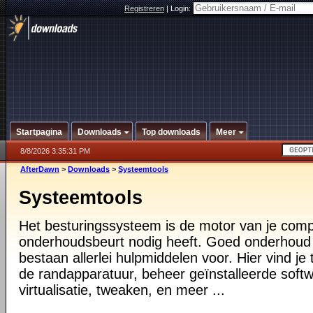
Registreren
|
Login:
Startpagina
Downloads
Top downloads
Meer
8/8/2026 3:35:31 PM
AfterDawn
>
Downloads
>
Systeemtools
Systeemtools
Het besturingssysteem is de motor van je compu
onderhoudsbeurt nodig heeft. Goed onderhoud i
bestaan allerlei hulpmiddelen voor. Hier vind je 
de randapparatuur, beheer geïnstalleerde softw
virtualisatie, tweaken, en meer ...