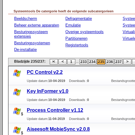
Systeemtools De catergorie heeft de volgende subcatergorieen
Beeldscherm
Defragmentatie
Syste
Beheer externe apparaten
Emulatie
Systee
Besturingssysteem
Overige systeemtools
Virtual
extensies
Partitioneren
Virtue
Besturingssystemen
Registertools
De-installatie
Bladzijde 235/237:
...
1
233
234
235
236
237
PC Control v2.2
Update datum:
10-04-2019
Downloads :
0
Bestandsgrootte
Key InFormer v1.0
Update datum:
10-04-2019
Downloads :
0
Bestandsgrootte
Process Controller v1.12
Update datum:
11-04-2019
Downloads :
0
Bestandsgrootte
Aiseesoft MobieSync v2.0.8