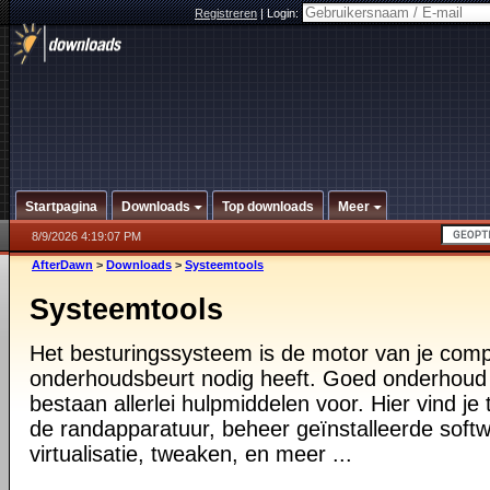
Registreren
|
Login:
Startpagina
Downloads
Top downloads
Meer
8/9/2026 4:19:07 PM
AfterDawn
>
Downloads
>
Systeemtools
Systeemtools
Het besturingssysteem is de motor van je compu
onderhoudsbeurt nodig heeft. Goed onderhoud i
bestaan allerlei hulpmiddelen voor. Hier vind je 
de randapparatuur, beheer geïnstalleerde softw
virtualisatie, tweaken, en meer ...