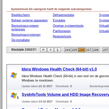
Systeemtools De catergorie heeft de volgende subcatergorieen
Beeldscherm
Defragmentatie
Syste
Beheer externe apparaten
Emulatie
Systee
Besturingssysteem
Overige systeemtools
Virtual
extensies
Partitioneren
Virtue
Besturingssystemen
Registertools
De-installatie
Bladzijde 226/237:
...
...
1
224
225
226
227
228
237
Idera Windows Health Check (64-bit) v1.0
Idera Windows Health Check (64-bit) is een tool om de gezon
Windows te monitoren.
Update datum:
21-11-2017
Downloads :
0
Bestandsgrootte
SysInfoTools Volume and HDD Image Recovery
Update datum:
13-12-2017
Downloads :
0