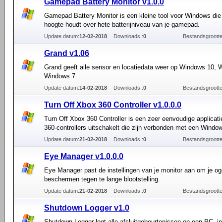
Gamepad Battery Monitor v1.0.0
Gamepad Battery Monitor is een kleine tool voor Windows die
hoogte houdt over hete batterijniveau van je gamepad.
Update datum:
12-02-2018
Downloads :
0
Bestandsgrootte
Grand v1.06
Grand geeft alle sensor en locatiedata weer op Windows 10,
Windows 7.
Update datum:
14-02-2018
Downloads :
0
Bestandsgrootte
Turn Off Xbox 360 Controller v1.0.0.0
Turn Off Xbox 360 Controller is een zeer eenvoudige applicat
360-controllers uitschakelt die zijn verbonden met een Wind
Update datum:
21-02-2018
Downloads :
0
Bestandsgrootte
Eye Manager v1.0.0.0
Eye Manager past de instellingen van je monitor aan om je og
beschermen tegen te lange blootstelling.
Update datum:
21-02-2018
Downloads :
0
Bestandsgrootte
Shutdown Logger v1.0
Shutdown Logger logt alle afsluitgebeurtenissen op een PC, in