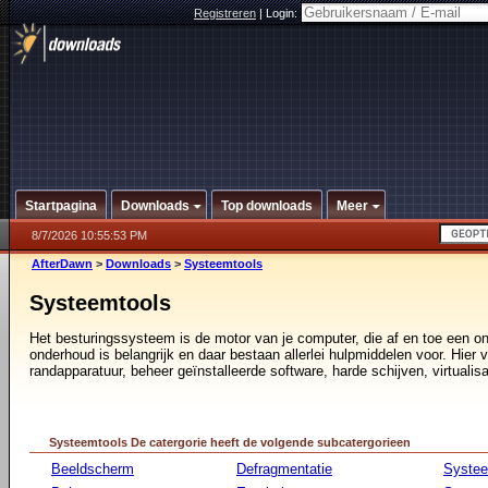
Registreren
|
Login:
Startpagina
Downloads
Top downloads
Meer
8/7/2026 10:55:53 PM
AfterDawn
>
Downloads
>
Systeemtools
Systeemtools
Het besturingssysteem is de motor van je computer, die af en toe een o
onderhoud is belangrijk en daar bestaan allerlei hulpmiddelen voor. Hier vi
randapparatuur, beheer geïnstalleerde software, harde schijven, virtualisa
Systeemtools De catergorie heeft de volgende subcatergorieen
Beeldscherm
Defragmentatie
Syste