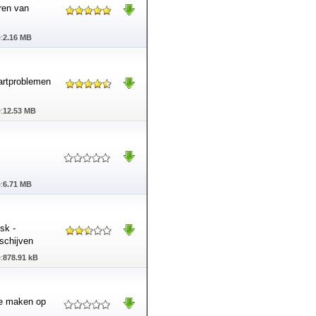
ren van
:
2.16 MB
tartproblemen
:
12.53 MB
:
6.71 MB
sk -
 schijven
:
878.91 kB
te maken op