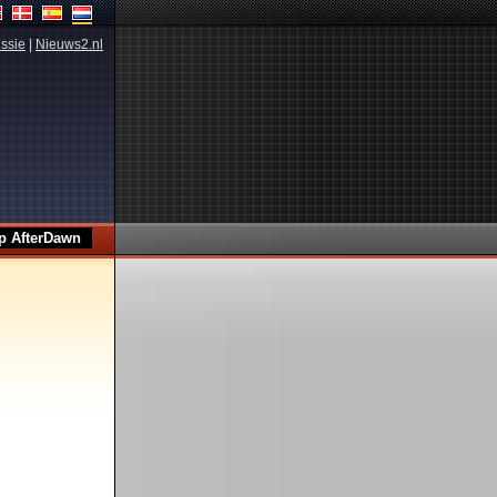
ssie
|
Nieuws2.nl