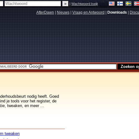
|
Wachtwoord kwijt
AfterDawn
|
Nieuws
|
Vraag en Antwoord
|
Downloads
|
Discu
nderhoudsbeurt nodig heeft. Goed
nd je tools voor het register, de
tie, tweaken, en meer ...
em tweaken