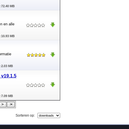
:
72.40 MB
n en alle
:
10.93 MB
ormatie
:
2.03 MB
 v19.1.5
:
7.09 MB
Sorteren op: