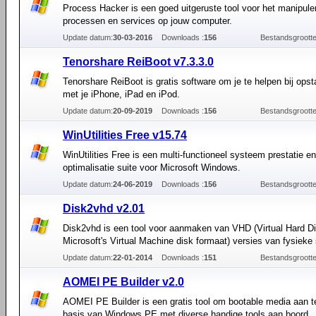
Process Hacker is een goed uitgeruste tool voor het manipule
processen en services op jouw computer.
Update datum:
30-03-2016
Downloads :
156
Bestandsgrootte
Tenorshare ReiBoot v7.3.3.0
Tenorshare ReiBoot is gratis software om je te helpen bij ops
met je iPhone, iPad en iPod.
Update datum:
20-09-2019
Downloads :
156
Bestandsgrootte
WinUtilities Free v15.74
WinUtilities Free is een multi-functioneel systeem prestatie en
optimalisatie suite voor Microsoft Windows.
Update datum:
24-06-2019
Downloads :
156
Bestandsgrootte
Disk2vhd v2.01
Disk2vhd is een tool voor aanmaken van VHD (Virtual Hard Di
Microsoft's Virtual Machine disk formaat) versies van fysieke
Update datum:
22-01-2014
Downloads :
151
Bestandsgrootte
AOMEI PE Builder v2.0
AOMEI PE Builder is een gratis tool om bootable media aan 
basis van Windows PE met diverse handige tools aan boord.