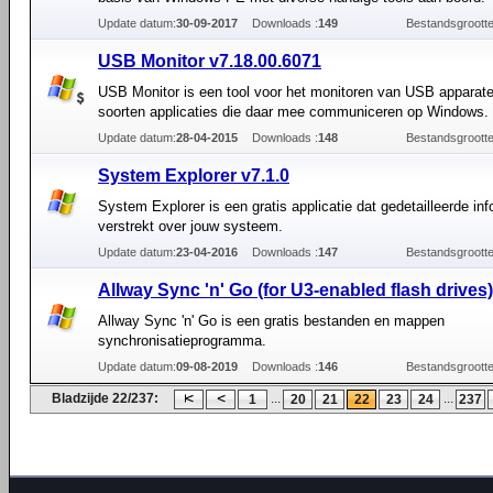
Update datum:
30-09-2017
Downloads :
149
Bestandsgrootte
USB Monitor v7.18.00.6071
USB Monitor is een tool voor het monitoren van USB apparate
soorten applicaties die daar mee communiceren op Windows.
Update datum:
28-04-2015
Downloads :
148
Bestandsgrootte
System Explorer v7.1.0
System Explorer is een gratis applicatie dat gedetailleerde inf
verstrekt over jouw systeem.
Update datum:
23-04-2016
Downloads :
147
Bestandsgrootte
Allway Sync 'n' Go (for U3-enabled flash drives)
Allway Sync 'n' Go is een gratis bestanden en mappen
synchronisatieprogramma.
Update datum:
09-08-2019
Downloads :
146
Bestandsgrootte
Bladzijde 22/237:
...
...
1
20
21
22
23
24
237