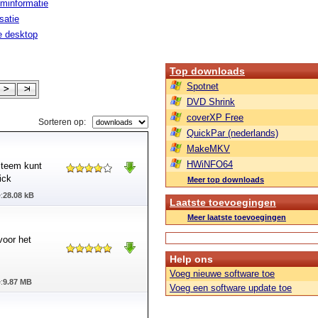
minformatie
isatie
le desktop
Top downloads
Spotnet
DVD Shrink
coverXP Free
Sorteren op:
QuickPar (nederlands)
MakeMKV
HWiNFO64
steem kunt
ick
Meer top downloads
:
28.08 kB
Laatste toevoegingen
Meer laatste toevoegingen
voor het
Help ons
Voeg nieuwe software toe
:
9.87 MB
Voeg een software update toe