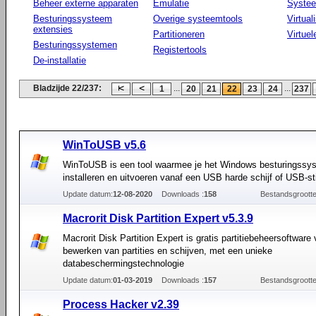
Beheer externe apparaten
Emulatie
Systee
Besturingssysteem
Overige systeemtools
Virtual
extensies
Partitioneren
Virtue
Besturingssystemen
Registertools
De-installatie
Bladzijde 22/237:
...
...
1
20
21
22
23
24
237
WinToUSB v5.6
WinToUSB is een tool waarmee je het Windows besturingssy
installeren en uitvoeren vanaf een USB harde schijf of USB-st
Update datum:
12-08-2020
Downloads :
158
Bestandsgrootte
Macrorit Disk Partition Expert v5.3.9
Macrorit Disk Partition Expert is gratis partitiebeheersoftware 
bewerken van partities en schijven, met een unieke
databeschermingstechnologie
Update datum:
01-03-2019
Downloads :
157
Bestandsgrootte
Process Hacker v2.39