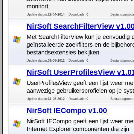
monitort.
Update datum:
22-04-2014
Downloads :
0
Bestandsgrootte
NirSoft SearchFilterView v1.0
Met SearchFilterView kun je eenvoudig 
geïnstalleerde zoekfilters en de bijbeho
bestandsextensies bekijken
Update datum:
31-05-2012
Downloads :
0
Bestandsgrootte
NirSoft UserProfilesView v1.0
UserProfilesView geeft een lijst weer met
aanwezige gebruikersprofielen op je sys
Update datum:
31-05-2012
Downloads :
0
Bestandsgrootte
NirSoft IECompo v1.00
NirSoft IECompo geeft een lijst weer me
Internet Explorer componenten die zijn