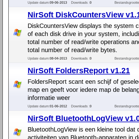
Update datum:
09-06-2013
Downloads :
0
Bestandsgrootte
NirSoft DiskCountersView v1.
DiskCountersView displays the system c
of each disk drive in your system, includ
total number of read/write operations an
total number of read/write bytes.
Update datum:
08-04-2013
Downloads :
0
Bestandsgrootte
NirSoft FoldersReport v1.21
FoldersReport scant een schijf of gesel
map en geeft voor iedere map de belangr
informatie weer
Update datum:
01-06-2012
Downloads :
0
Bestandsgrootte
NirSoft BluetoothLogView v1.
BluetoothLogView is een kleine tool dat 
activiteiten van Bluetooth-apparaten in d