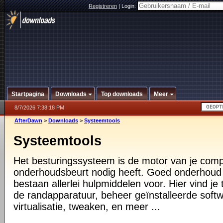
Registreren
|
Login:
Startpagina
Downloads
Top downloads
Meer
8/7/2026 7:38:18 PM
AfterDawn
>
Downloads
>
Systeemtools
Systeemtools
Het besturingssysteem is de motor van je compu
onderhoudsbeurt nodig heeft. Goed onderhoud i
bestaan allerlei hulpmiddelen voor. Hier vind je 
de randapparatuur, beheer geïnstalleerde softw
virtualisatie, tweaken, en meer ...