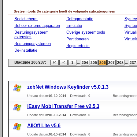
Systeemtools De catergorie heeft de volgende subcatergorieen
Beeldscherm
Defragmentatie
Syste
Beheer externe apparaten
Emulatie
Systee
Besturingssysteem
Overige systeemtools
Virtual
extensies
Partitioneren
Virtue
Besturingssystemen
Registertools
De-installatie
Bladzijde 206/237:
...
...
1
204
205
206
207
208
237
zebNet Windows Keyfinder v5.0.1.3
Update datum:
01-10-2014
Downloads :
0
Bestandsgrootte
iEasy Mobi Transfer Free v2.5.3
Update datum:
01-10-2014
Downloads :
0
Bestandsgrootte
AllOff Lite v5.6
Update datum:
01-10-2014
Downloads :
0
Bestandsgrootte