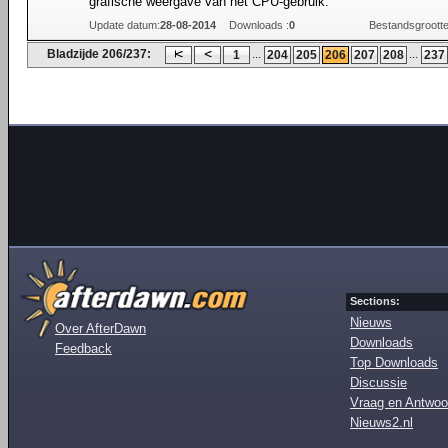
grafische weergave van het CPU-gebruik.
Update datum:
28-08-2014
Downloads :
0
Bestandsgrootte
Bladzijde 206/237:
...
...
1
204
205
206
207
208
237
Sections:
Nieuws
Over AfterDawn
Downloads
Feedback
Top Downloads
Discussie
Vraag en Antwoo
Nieuws2.nl