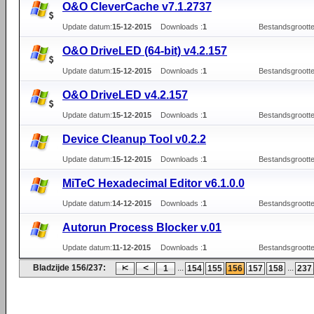
O&O CleverCache v7.1.2737
Update datum:
15-12-2015
Downloads :
1
Bestandsgrootte
O&O DriveLED (64-bit) v4.2.157
Update datum:
15-12-2015
Downloads :
1
Bestandsgrootte
O&O DriveLED v4.2.157
Update datum:
15-12-2015
Downloads :
1
Bestandsgrootte
Device Cleanup Tool v0.2.2
Update datum:
15-12-2015
Downloads :
1
Bestandsgrootte
MiTeC Hexadecimal Editor v6.1.0.0
Update datum:
14-12-2015
Downloads :
1
Bestandsgrootte
Autorun Process Blocker v.01
Update datum:
11-12-2015
Downloads :
1
Bestandsgrootte
Bladzijde 156/237:
...
...
1
154
155
156
157
158
237