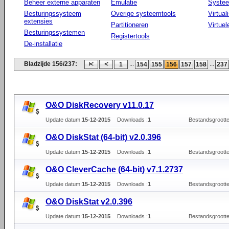
Beheer externe apparaten
Emulatie
Systee
Besturingssysteem
Overige systeemtools
Virtual
extensies
Partitioneren
Virtue
Besturingssystemen
Registertools
De-installatie
Bladzijde 156/237:
...
...
1
154
155
156
157
158
237
O&O DiskRecovery v11.0.17
Update datum:
15-12-2015
Downloads :
1
Bestandsgrootte
O&O DiskStat (64-bit) v2.0.396
Update datum:
15-12-2015
Downloads :
1
Bestandsgrootte
O&O CleverCache (64-bit) v7.1.2737
Update datum:
15-12-2015
Downloads :
1
Bestandsgrootte
O&O DiskStat v2.0.396
Update datum:
15-12-2015
Downloads :
1
Bestandsgrootte