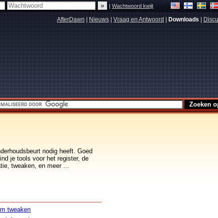
|
Wachtwoord kwijt
AfterDawn
|
Nieuws
|
Vraag en Antwoord
|
Downloads
|
Discu
nderhoudsbeurt nodig heeft. Goed
nd je tools voor het register, de
tie, tweaken, en meer ...
em tweaken