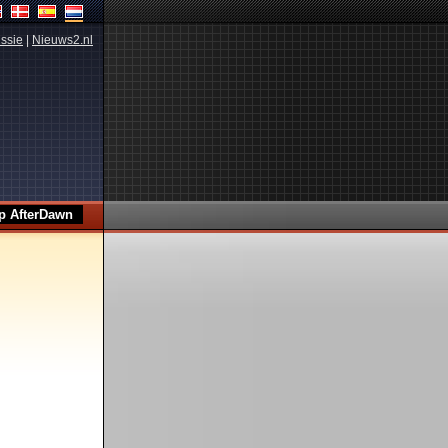
ssie
|
Nieuws2.nl