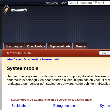
Registreren
|
Login:
Startpagina
Downloads
Top downloads
Meer
8/7/2026 6:53:55 AM
AfterDawn
>
Downloads
>
Systeemtools
Systeemtools
Het besturingssysteem is de motor van je computer, die af en toe een o
onderhoud is belangrijk en daar bestaan allerlei hulpmiddelen voor. Hier vi
randapparatuur, beheer geïnstalleerde software, harde schijven, virtualisa
Systeemtools De catergorie heeft de volgende subcatergorieen
Beeldscherm
Defragmentatie
Syste