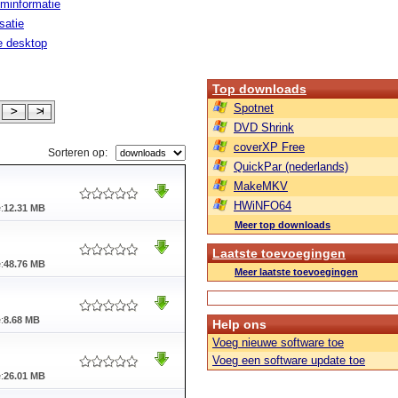
minformatie
isatie
le desktop
Top downloads
Spotnet
DVD Shrink
coverXP Free
Sorteren op:
QuickPar (nederlands)
MakeMKV
HWiNFO64
:
12.31 MB
Meer top downloads
Laatste toevoegingen
:
48.76 MB
Meer laatste toevoegingen
:
8.68 MB
Help ons
Voeg nieuwe software toe
Voeg een software update toe
:
26.01 MB