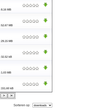
:
8.16 MB
:
52.67 MB
:
29.15 MB
:
32.52 kB
:
1.03 MB
:
151.60 kB
Sorteren op: