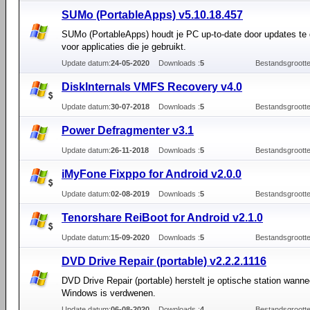
SUMo (PortableApps) v5.10.18.457
SUMo (PortableApps) houdt je PC up-to-date door updates te 
voor applicaties die je gebruikt.
Update datum:
24-05-2020
Downloads :
5
Bestandsgrootte
DiskInternals VMFS Recovery v4.0
Update datum:
30-07-2018
Downloads :
5
Bestandsgrootte
Power Defragmenter v3.1
Update datum:
26-11-2018
Downloads :
5
Bestandsgrootte
iMyFone Fixppo for Android v2.0.0
Update datum:
02-08-2019
Downloads :
5
Bestandsgrootte
Tenorshare ReiBoot for Android v2.1.0
Update datum:
15-09-2020
Downloads :
5
Bestandsgrootte
DVD Drive Repair (portable) v2.2.2.1116
DVD Drive Repair (portable) herstelt je optische station wanne
Windows is verdwenen.
Update datum:
06-08-2020
Downloads :
4
Bestandsgrootte