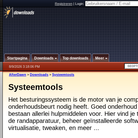
Registreren
|
Login:
Startpagina
Downloads
Top downloads
Meer
8/9/2026 3:18:06 PM
AfterDawn
>
Downloads
>
Systeemtools
Systeemtools
Het besturingssysteem is de motor van je compu
onderhoudsbeurt nodig heeft. Goed onderhoud i
bestaan allerlei hulpmiddelen voor. Hier vind je 
de randapparatuur, beheer geïnstalleerde softw
virtualisatie, tweaken, en meer ...