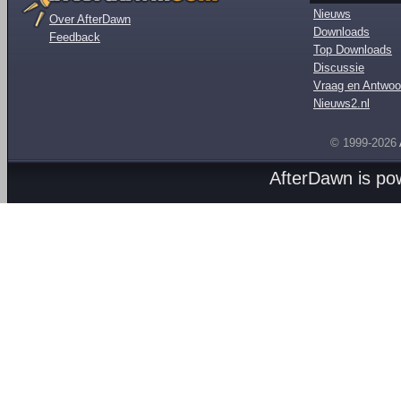
Nieuws
Over AfterDawn
Downloads
Feedback
Top Downloads
Discussie
Vraag en Antwoo
Nieuws2.nl
© 1999-2026
AfterDawn is p