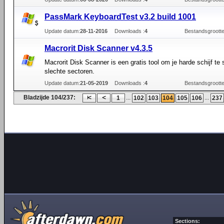
PassMark KeyboardTest v3.2 build 1001
Update datum:
28-11-2016
Downloads :
4
Bestandsgrootte
Macrorit Disk Scanner v4.3.5
Macrorit Disk Scanner is een gratis tool om je harde schijf te
slechte sectoren.
Update datum:
21-05-2019
Downloads :
4
Bestandsgrootte
Bladzijde 104/237:
...
...
1
102
103
104
105
106
237
Sections: