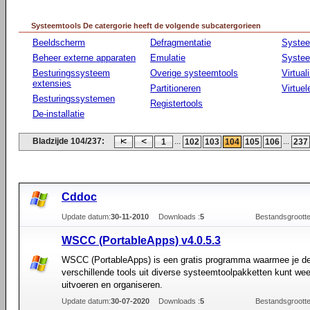
Systeemtools De catergorie heeft de volgende subcatergorieen
Beeldscherm
Defragmentatie
Syste
Beheer externe apparaten
Emulatie
Systee
Besturingssysteem
Overige systeemtools
Virtual
extensies
Partitioneren
Virtue
Besturingssystemen
Registertools
De-installatie
Bladzijde 104/237:
...
...
1
102
103
104
105
106
237
Cddoc
Update datum:
30-11-2010
Downloads :
5
Bestandsgrootte
WSCC (PortableApps) v4.0.5.3
WSCC (PortableApps) is een gratis programma waarmee je d
verschillende tools uit diverse systeemtoolpakketten kunt we
uitvoeren en organiseren.
Update datum:
30-07-2020
Downloads :
5
Bestandsgrootte