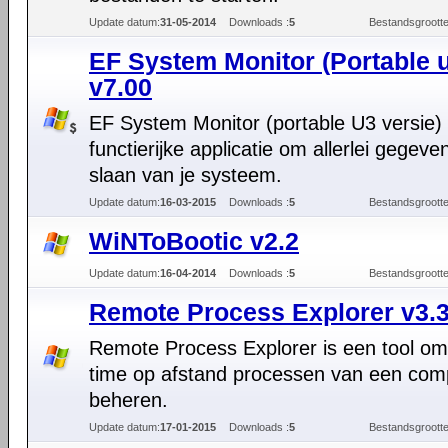
Update datum:
31-05-2014
Downloads :
5
Bestandsgrootte
EF System Monitor (Portable 
v7.00
EF System Monitor (portable U3 versie) 
functierijke applicatie om allerlei gegeve
slaan van je systeem.
Update datum:
16-03-2015
Downloads :
5
Bestandsgrootte
WiNToBootic v2.2
Update datum:
16-04-2014
Downloads :
5
Bestandsgrootte
Remote Process Explorer v3.3
Remote Process Explorer is een tool om 
time op afstand processen van een com
beheren.
Update datum:
17-01-2015
Downloads :
5
Bestandsgrootte