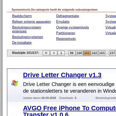
Systeemtools De catergorie heeft de volgende subcatergorieen
Beeldscherm
Defragmentatie
Syste
Beheer externe apparaten
Emulatie
Systee
Besturingssysteem
Overige systeemtools
Virtual
extensies
Partitioneren
Virtue
Besturingssystemen
Registertools
De-installatie
Bladzijde 101/237:
...
...
1
99
100
101
102
103
237
Drive Letter Changer v1.3
Drive Letter Changer is een eenvoudige
de stationsletters te veranderen in Win
Update datum:
16-03-2018
Downloads :
5
Bestandsgrootte
AVGO Free iPhone To Comput
Transfer v1.0.6