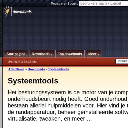
Registreren
|
Login:
Startpagina
Downloads
Top downloads
Meer
8/8/2026 3:16:35 AM
AfterDawn
>
Downloads
>
Systeemtools
Systeemtools
Het besturingssysteem is de motor van je compu
onderhoudsbeurt nodig heeft. Goed onderhoud i
bestaan allerlei hulpmiddelen voor. Hier vind je 
de randapparatuur, beheer geïnstalleerde softw
virtualisatie, tweaken, en meer ...