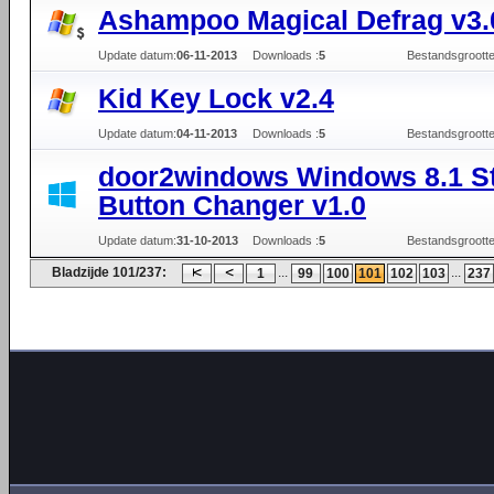
Ashampoo Magical Defrag v3.
Update datum:
06-11-2013
Downloads :
5
Bestandsgrootte
Kid Key Lock v2.4
Update datum:
04-11-2013
Downloads :
5
Bestandsgrootte
door2windows Windows 8.1 St
Button Changer v1.0
Update datum:
31-10-2013
Downloads :
5
Bestandsgrootte
Bladzijde 101/237:
...
...
1
99
100
101
102
103
237