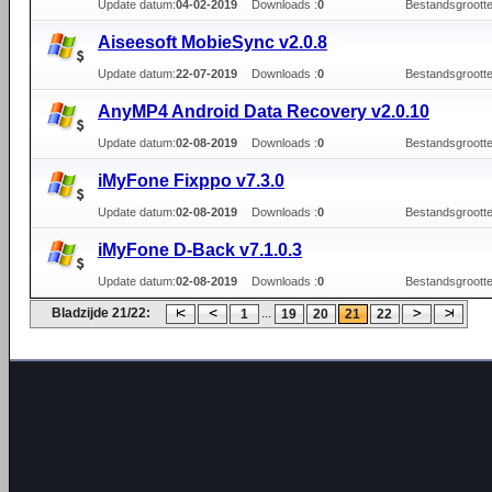
Update datum:
04-02-2019
Downloads :
0
Bestandsgrootte
Aiseesoft MobieSync v2.0.8
Update datum:
22-07-2019
Downloads :
0
Bestandsgrootte
AnyMP4 Android Data Recovery v2.0.10
Update datum:
02-08-2019
Downloads :
0
Bestandsgrootte
iMyFone Fixppo v7.3.0
Update datum:
02-08-2019
Downloads :
0
Bestandsgrootte
iMyFone D-Back v7.1.0.3
Update datum:
02-08-2019
Downloads :
0
Bestandsgrootte
Bladzijde 21/22:
...
1
19
20
21
22