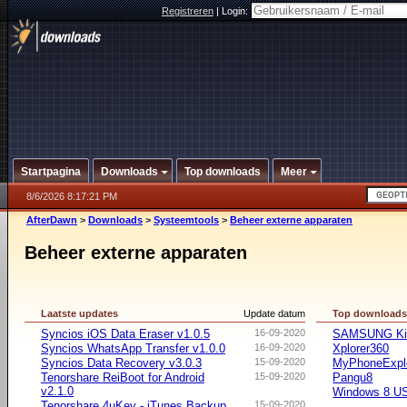
Registreren
|
Login:
Startpagina
Downloads
Top downloads
Meer
8/6/2026 8:17:21 PM
AfterDawn
>
Downloads
>
Systeemtools
>
Beheer externe apparaten
Beheer externe apparaten
Laatste updates
Update datum
Top download
Syncios iOS Data Eraser v1.0.5
16-09-2020
SAMSUNG Ki
Syncios WhatsApp Transfer v1.0.0
16-09-2020
Xplorer360
Syncios Data Recovery v3.0.3
15-09-2020
MyPhoneExpl
Tenorshare ReiBoot for Android
15-09-2020
Pangu8
v2.1.0
Windows 8 US
Tenorshare 4uKey - iTunes Backup
15-09-2020