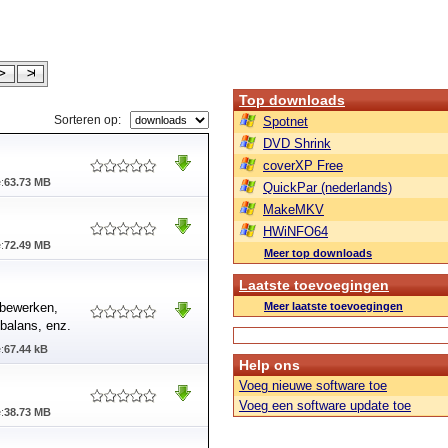
Top downloads
Sorteren op:
Spotnet
DVD Shrink
coverXP Free
:
63.73 MB
QuickPar (nederlands)
MakeMKV
HWiNFO64
:
72.49 MB
Meer top downloads
Laatste toevoegingen
 bewerken,
Meer laatste toevoegingen
nbalans, enz.
:
67.44 kB
Help ons
Voeg nieuwe software toe
Voeg een software update toe
:
38.73 MB