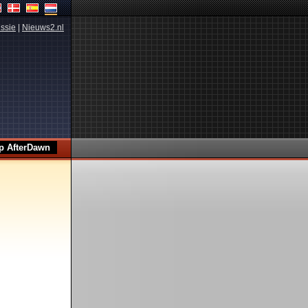
ssie
|
Nieuws2.nl