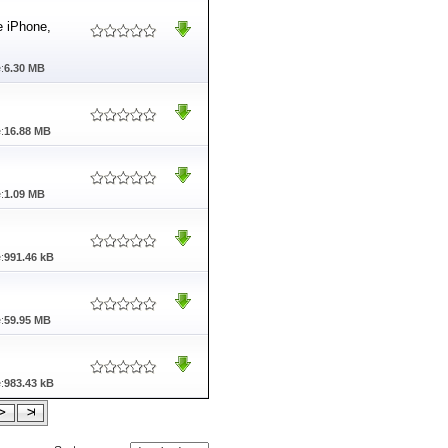
e iPhone,
:
6.30 MB
:
16.88 MB
:
1.09 MB
:
991.46 kB
:
59.95 MB
:
983.43 kB