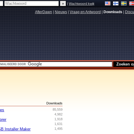
|
Wachtwoord kwijt
AfterDawn
|
Nieuws
|
Vraag en Antwoord
|
Downloads
|
Discu
s
Downloads
es
85,559
4,982
orer
1,918
1,631
B Installer Maker
1,495