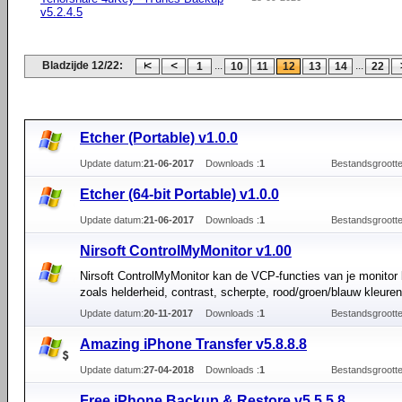
v5.2.4.5
Bladzijde 12/22:
...
...
1
10
11
12
13
14
22
Etcher (Portable) v1.0.0
Update datum:
21-06-2017
Downloads :
1
Bestandsgrootte
Etcher (64-bit Portable) v1.0.0
Update datum:
21-06-2017
Downloads :
1
Bestandsgrootte
Nirsoft ControlMyMonitor v1.00
Nirsoft ControlMyMonitor kan de VCP-functies van je monitor
zoals helderheid, contrast, scherpte, rood/groen/blauw kleure
Update datum:
20-11-2017
Downloads :
1
Bestandsgrootte
Amazing iPhone Transfer v5.8.8.8
Update datum:
27-04-2018
Downloads :
1
Bestandsgrootte
Free iPhone Backup & Restore v5.5.5.8