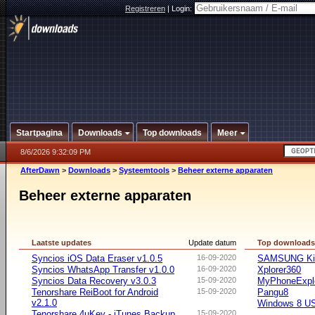
Registreren
|
Login:
Startpagina
Downloads
Top downloads
Meer
8/6/2026 9:32:09 PM
AfterDawn
>
Downloads
>
Systeemtools
>
Beheer externe apparaten
Beheer externe apparaten
Laatste updates
Update datum
Top download
Syncios iOS Data Eraser v1.0.5
16-09-2020
SAMSUNG Ki
Syncios WhatsApp Transfer v1.0.0
16-09-2020
Xplorer360
Syncios Data Recovery v3.0.3
15-09-2020
MyPhoneExpl
Tenorshare ReiBoot for Android
15-09-2020
Pangu8
v2.1.0
Windows 8 US
Tenorshare 4uKey - iTunes Backup
15-09-2020