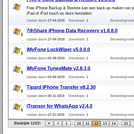
Free iPhone Backup & Restore kan een back-up maken van j
iPad of iPod touch en deze herstellen.
Update datum:
27-04-2018
Downloads :
1
Bestandsgrootte
7thShare iPhone Data Recovery v1.8.8.0
Update datum:
27-04-2018
Downloads :
1
Bestandsgrootte
iMyFone LockWiper v5.0.0.0
Update datum:
02-08-2019
Downloads :
1
Bestandsgrootte
iMyFone TunesMate v2.8.3.0
Update datum:
02-08-2019
Downloads :
1
Bestandsgrootte
Tipard iPhone Transfer v8.2.30
Update datum:
05-11-2019
Downloads :
1
Bestandsgrootte
iTransor for WhatsApp v2.4.0
Update datum:
27-11-2019
Downloads :
1
Bestandsgrootte
Bladzijde 12/22:
...
...
1
10
11
12
13
14
22