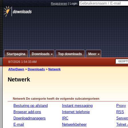
Registreren
|
Login:
Startpagina
Downloads
Top downloads
Meer
8/7/2026 1:54:33 AM
AfterDawn
>
Downloads
>
Netwerk
Netwerk
Netwerk De catergorie heeft de volgende subcatergorieen
Besturing op afstand
Instant messaging
Proxy
Browser add-ons
Internet telefonie
RSS
Downloadmanagers
IRC
Server
E-mail
Netwerkbeheer
Telnet