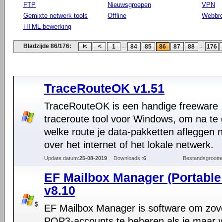
FTP
Nieuwsgroepen
VPN
Gemixte netwerk tools
Offline
Webbr
HTML-bewerking
Bladzijde 86/176:
...
...
1
84
85
86
87
88
176
TraceRouteOK v1.51
TraceRouteOK is een handige freeware
traceroute tool voor Windows, om na te
welke route je data-pakketten afleggen 
over het internet of het lokale netwerk.
Update datum:
25-08-2019
Downloads :
6
Bestandsgrootte
EF Mailbox Manager (Portable
v8.10
EF Mailbox Manager is software om zov
POP3-accounts te beheren als je maar wi