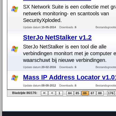
SX Network Suite is een collectie met gr
netwerk monitoring- en scantools van
SecurityXploded.
Update datum:
15-05-2014
Downloads :
6
Bestandsgrootte
SterJo NetStalker v1.2
SterJo NetStalker is een tool die alle
verbindingen monitort met je computer 
waarschuwt bij nieuwe verbindingen.
Update datum:
20-02-2016
Downloads :
6
Bestandsgrootte
Mass IP Address Locator v1.0
Update datum:
08-08-2012
Downloads :
6
Bestandsgrootte
Bladzijde 86/176:
...
...
1
84
85
86
87
88
176