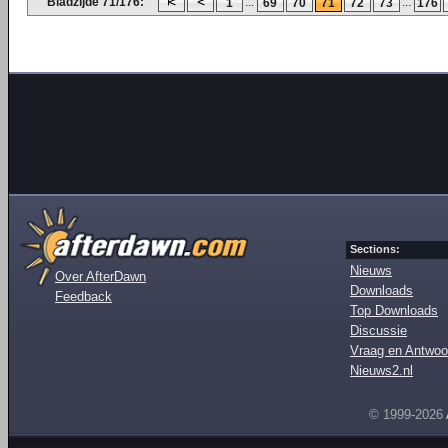
Bladzijde 71/176:
...
...
1
69
70
71
72
73
176
Sections:
Nieuws
Over AfterDawn
Downloads
Feedback
Top Downloads
Discussie
Vraag en Antwoo
Nieuws2.nl
© 1999-2026