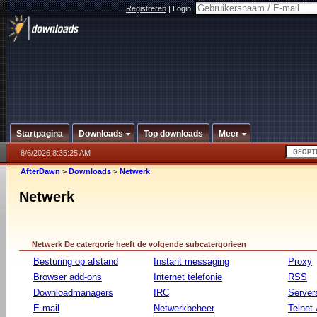
Registreren
|
Login:
Startpagina
Downloads
Top downloads
Meer
8/6/2026 8:35:25 AM
AfterDawn
>
Downloads
>
Netwerk
Netwerk
Netwerk De catergorie heeft de volgende subcatergorieen
Besturing op afstand
Instant messaging
Proxy
Browser add-ons
Internet telefonie
RSS
Downloadmanagers
IRC
Server
E-mail
Netwerkbeheer
Telnet