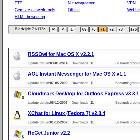
FTP
Nieuwsgroepen
VPN
Gemixte netwerk tools
Offline
Webbr
HTML-bewerking
Bladzijde 71/176:
...
...
1
69
70
71
72
73
176
RSSOwl for Mac OS X v2.2.1
Update datum:
03-01-2014
Downloads :
11
Bestandsgrootte
AOL Instant Messenger for Mac OS X v1.1
Update datum:
07-05-2009
Downloads :
11
Bestandsgrootte
Cloudmark Desktop for Outlook Express v3.3.1
Update datum:
08-12-2008
Downloads :
11
Bestandsgrootte
XChat for Linux (Fedora 7) v2.8.4
Update datum:
01-12-2007
Downloads :
11
Bestandsgrootte
ReGet Junior v2.2