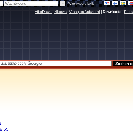
|
Wachtwoord kwijt
AfterDawn
|
Nieuws
|
Vraag en Antwoord
|
Downloads
|
Discu
s
 & SSH