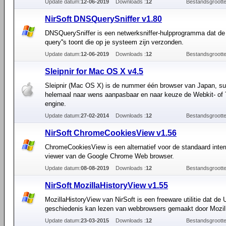
Update datum:
12-06-2019
Downloads :
12
Bestandsgrootte
NirSoft DNSQuerySniffer v1.80
DNSQuerySniffer is een netwerksniffer-hulpprogramma dat d
query''s toont die op je systeem zijn verzonden.
Update datum:
12-06-2019
Downloads :
12
Bestandsgrootte
Sleipnir for Mac OS X v4.5
Sleipnir (Mac OS X) is de nummer één browser van Japan, su
helemaal naar wens aanpasbaar en naar keuze de Webkit- of 
engine.
Update datum:
27-02-2014
Downloads :
12
Bestandsgrootte
NirSoft ChromeCookiesView v1.56
ChromeCookiesView is een alternatief voor de standaard inte
viewer van de Google Chrome Web browser.
Update datum:
08-08-2019
Downloads :
12
Bestandsgrootte
NirSoft MozillaHistoryView v1.55
MozillaHistoryView van NirSoft is een freeware utilitie dat de
geschiedenis kan lezen van webbrowsers gemaakt door Mozil
Update datum:
23-03-2015
Downloads :
12
Bestandsgrootte