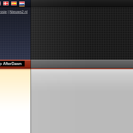
ssie
|
Nieuws2.nl