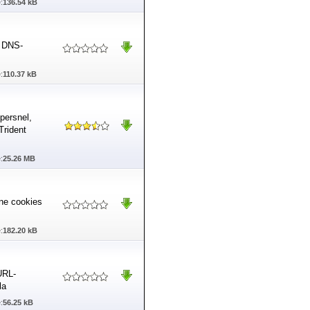
:
136.54 kB
e DNS-
:
110.37 kB
persnel,
Trident
:
25.26 MB
rne cookies
:
182.20 kB
 URL-
la
:
56.25 kB