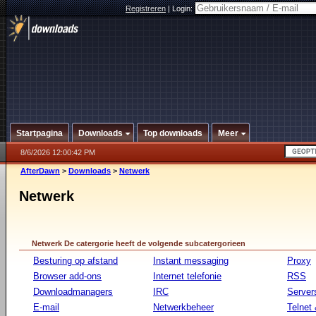
Registreren
|
Login:
Startpagina
Downloads
Top downloads
Meer
8/6/2026 12:00:42 PM
AfterDawn
>
Downloads
>
Netwerk
Netwerk
Netwerk De catergorie heeft de volgende subcatergorieen
Besturing op afstand
Instant messaging
Proxy
Browser add-ons
Internet telefonie
RSS
Downloadmanagers
IRC
Server
E-mail
Netwerkbeheer
Telnet