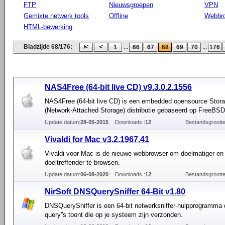
FTP
Nieuwsgroepen
VPN
Gemixte netwerk tools
Offline
Webbr
HTML-bewerking
Bladzijde 68/176:
...
...
1
66
67
68
69
70
176
NAS4Free (64-bit live CD) v9.3.0.2.1556
NAS4Free (64-bit live CD) is een embedded opensource Sto
(Network-Attached Storage) distributie gebaseerd op FreeBSD
Update datum:
28-05-2015
Downloads :
12
Bestandsgrootte
Vivaldi for Mac v3.2.1967.41
Vivaldi voor Mac is de nieuwe webbrowser om doelmatiger en
doeltreffender te browsen.
Update datum:
06-08-2020
Downloads :
12
Bestandsgrootte
NirSoft DNSQuerySniffer 64-Bit v1.80
DNSQuerySniffer is een 64-bit netwerksniffer-hulpprogramma
query''s toont die op je systeem zijn verzonden.