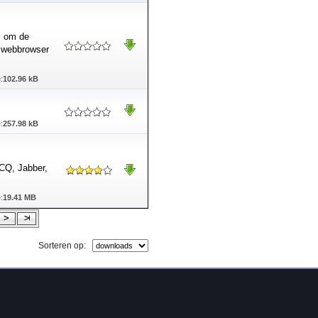
ol om de
w webbrowser
:
102.96 kB
:
257.98 kB
CQ, Jabber,
:
19.41 MB
Sorteren op: