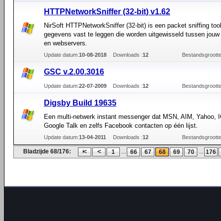
HTTPNetworkSniffer (32-bit) v1.62
NirSoft HTTPNetworkSniffer (32-bit) is een packet sniffing to
gegevens vast te leggen die worden uitgewisseld tussen jou
en webservers.
Update datum:
10-08-2018
Downloads :
12
Bestandsgrootte
GSC v.2.00.3016
Update datum:
22-07-2009
Downloads :
12
Bestandsgrootte
Digsby Build 19635
Een multi-netwerk instant messenger dat MSN, AIM, Yahoo, I
Google Talk en zelfs Facebook contacten op één lijst.
Update datum:
13-04-2011
Downloads :
12
Bestandsgrootte
Bladzijde 68/176:
...
...
1
66
67
68
69
70
176