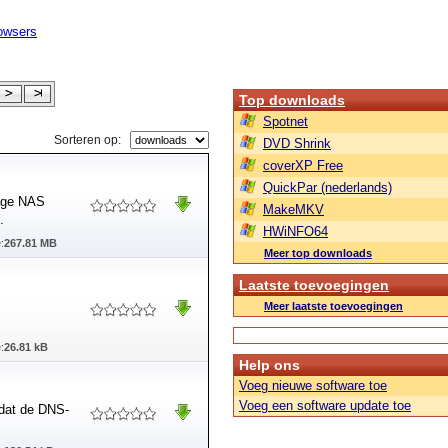
owsers
Top downloads
Spotnet
Sorteren op:
DVD Shrink
coverXP Free
QuickPar (nederlands)
rage NAS
MakeMKV
.
HWiNFO64
:
267.81 MB
Meer top downloads
Laatste toevoegingen
Meer laatste toevoegingen
:
26.81 kB
Help ons
Voeg nieuwe software toe
Voeg een software update toe
 dat de DNS-