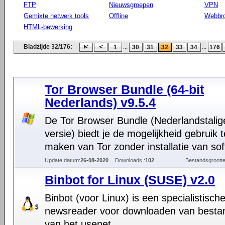
FTP
Nieuwsgroepen
VPN
Gemixte netwerk tools
Offline
Webbr
HTML-bewerking
Bladzijde 32/176:
...
...
1
30
31
32
33
34
176
Tor Browser Bundle (64-bit
Nederlands) v9.5.4
De Tor Browser Bundle (Nederlandstalige
versie) biedt je de mogelijkheid gebruik t
maken van Tor zonder installatie van so
Update datum:
26-08-2020
Downloads :
102
Bestandsgrootte
Binbot for Linux (SUSE) v2.0
Binbot (voor Linux) is een specialistisch
newsreader voor downloaden van besta
van het usenet.