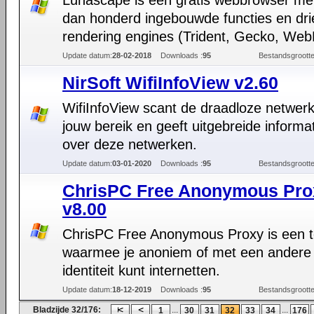
Lunascape is een gratis webbrowser me
dan honderd ingebouwde functies en dri
rendering engines (Trident, Gecko, WebK
Update datum:
28-02-2018
Downloads :
95
Bestandsgrootte
NirSoft WifiInfoView v2.60
WifiInfoView scant de draadloze netwerk
jouw bereik en geeft uitgebreide informa
over deze netwerken.
Update datum:
03-01-2020
Downloads :
95
Bestandsgrootte
ChrisPC Free Anonymous Pro
v8.00
ChrisPC Free Anonymous Proxy is een t
waarmee je anoniem of met een andere
identiteit kunt internetten.
Update datum:
18-12-2019
Downloads :
95
Bestandsgrootte
Bladzijde 32/176:
...
...
1
30
31
32
33
34
176