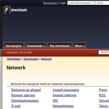
Registreren
|
Login:
Startpagina
Downloads
Top downloads
Meer
8/8/2026 3:24:13 PM
AfterDawn
>
Downloads
>
Netwerk
Netwerk
Netwerk De catergorie heeft de volgende subcatergorieen
Besturing op afstand
Instant messaging
Proxy
Browser add-ons
Internet telefonie
RSS
Downloadmanagers
IRC
Server
E-mail
Netwerkbeheer
Telnet