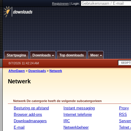
Registreren
|
Login:
Startpagina
Downloads
Top downloads
Meer
8/7/2026 11:42:24 AM
AfterDawn
>
Downloads
>
Netwerk
Netwerk
Netwerk De catergorie heeft de volgende subcatergorieen
Besturing op afstand
Instant messaging
Proxy
Browser add-ons
Internet telefonie
RSS
Downloadmanagers
IRC
Server
E-mail
Netwerkbeheer
Telnet