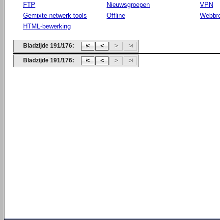
FTP
Nieuwsgroepen
VPN
Gemixte netwerk tools
Offline
Webbr
HTML-bewerking
Bladzijde 191/176:
Bladzijde 191/176: