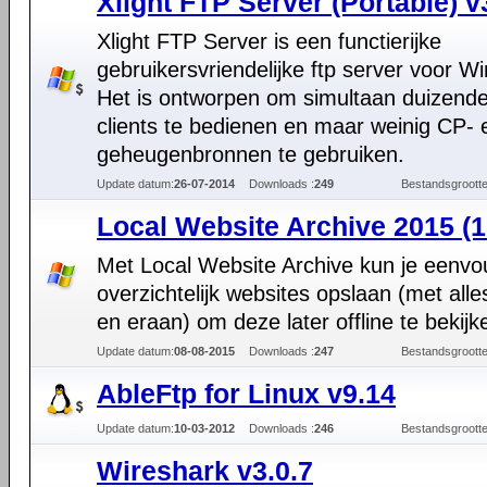
Xlight FTP Server (Portable) v
Xlight FTP Server is een functierijke
gebruikersvriendelijke ftp server voor W
Het is ontworpen om simultaan duizende
clients te bedienen en maar weinig CP- 
geheugenbronnen te gebruiken.
Update datum:
26-07-2014
Downloads :
249
Bestandsgrootte
Local Website Archive 2015 (1
Met Local Website Archive kun je eenvo
overzichtelijk websites opslaan (met alle
en eraan) om deze later offline te bekijk
Update datum:
08-08-2015
Downloads :
247
Bestandsgrootte
AbleFtp for Linux v9.14
Update datum:
10-03-2012
Downloads :
246
Bestandsgrootte
Wireshark v3.0.7