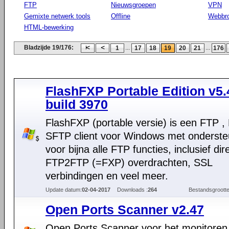
FTP
Nieuwsgroepen
VPN
Gemixte netwerk tools
Offline
Webbr
HTML-bewerking
Bladzijde 19/176:
...
...
1
17
18
19
20
21
176
FlashFXP Portable Edition v5.
build 3970
FlashFXP (portable versie) is een FTP ,
SFTP client voor Windows met onderste
voor bijna alle FTP functies, inclusief dir
FTP2FTP (=FXP) overdrachten, SSL
verbindingen en veel meer.
Update datum:
02-04-2017
Downloads :
264
Bestandsgrootte
Open Ports Scanner v2.47
Open Ports Scanner voor het monitoren