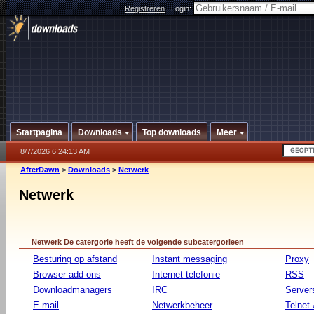
Registreren
|
Login:
Startpagina
Downloads
Top downloads
Meer
8/7/2026 6:24:13 AM
AfterDawn
>
Downloads
>
Netwerk
Netwerk
Netwerk De catergorie heeft de volgende subcatergorieen
Besturing op afstand
Instant messaging
Proxy
Browser add-ons
Internet telefonie
RSS
Downloadmanagers
IRC
Server
E-mail
Netwerkbeheer
Telnet