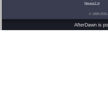
Nieuws2.nl
© 1999-2026
AfterDawn is p