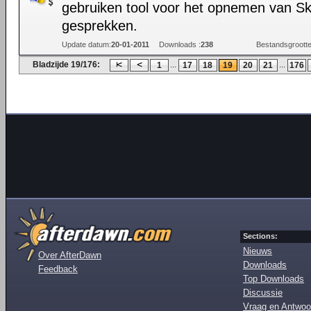
gebruiken tool voor het opnemen van S
gesprekken.
Update datum:
20-01-2011
Downloads :
238
Bestandsgrootte
Bladzijde 19/176:
...
...
1
17
18
19
20
21
176
Sections:
Nieuws
Over AfterDawn
Downloads
Feedback
Top Downloads
Discussie
Vraag en Antwoo