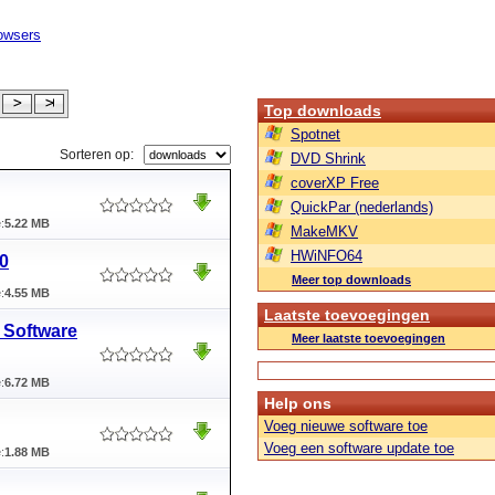
owsers
Top downloads
Spotnet
Sorteren op:
DVD Shrink
coverXP Free
QuickPar (nederlands)
:
5.22 MB
MakeMKV
HWiNFO64
.0
Meer top downloads
:
4.55 MB
Laatste toevoegingen
 Software
Meer laatste toevoegingen
:
6.72 MB
Help ons
Voeg nieuwe software toe
Voeg een software update toe
:
1.88 MB