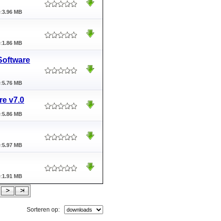
:
3.96 MB
:
1.86 MB
Software
:
5.76 MB
re v7.0
:
5.86 MB
:
5.97 MB
:
1.91 MB
Sorteren op: