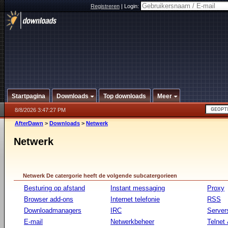
Registreren
|
Login:
Startpagina
Downloads
Top downloads
Meer
8/8/2026 3:47:27 PM
AfterDawn
>
Downloads
>
Netwerk
Netwerk
Netwerk De catergorie heeft de volgende subcatergorieen
Besturing op afstand
Instant messaging
Proxy
Browser add-ons
Internet telefonie
RSS
Downloadmanagers
IRC
Server
E-mail
Netwerkbeheer
Telnet