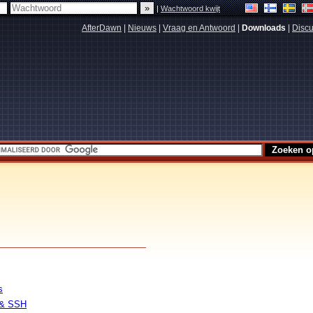
|
Wachtwoord kwijt
AfterDawn
|
Nieuws
|
Vraag en Antwoord
|
Downloads
|
Discu
s
 & SSH