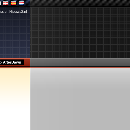
ssie
|
Nieuws2.nl