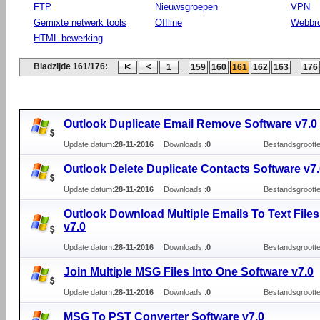
FTP
Nieuwsgroepen
VPN
Gemixte netwerk tools
Offline
Webbr
HTML-bewerking
Bladzijde 161/176:
...
...
1
159
160
161
162
163
176
Outlook Duplicate Email Remove Software v7.0
Update datum:
28-11-2016
Downloads :
0
Bestandsgrootte
Outlook Delete Duplicate Contacts Software v7
Update datum:
28-11-2016
Downloads :
0
Bestandsgrootte
Outlook Download Multiple Emails To Text Files
v7.0
Update datum:
28-11-2016
Downloads :
0
Bestandsgrootte
Join Multiple MSG Files Into One Software v7.0
Update datum:
28-11-2016
Downloads :
0
Bestandsgrootte
MSG To PST Converter Software v7.0