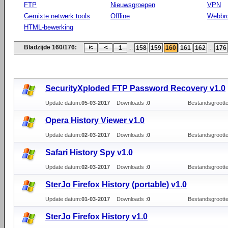
FTP
Nieuwsgroepen
VPN
Gemixte netwerk tools
Offline
Webbr
HTML-bewerking
Bladzijde 160/176:
...
...
1
158
159
160
161
162
176
SecurityXploded FTP Password Recovery v1.0
Update datum:
05-03-2017
Downloads :
0
Bestandsgrootte
Opera History Viewer v1.0
Update datum:
02-03-2017
Downloads :
0
Bestandsgrootte
Safari History Spy v1.0
Update datum:
02-03-2017
Downloads :
0
Bestandsgrootte
SterJo Firefox History (portable) v1.0
Update datum:
01-03-2017
Downloads :
0
Bestandsgrootte
SterJo Firefox History v1.0