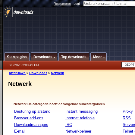
Registreren
|
Login:
Startpagina
Downloads
Top downloads
Meer
8/6/2026 3:09:49 PM
AfterDawn
>
Downloads
>
Netwerk
Netwerk
Netwerk De catergorie heeft de volgende subcatergorieen
Besturing op afstand
Instant messaging
Proxy
Browser add-ons
Internet telefonie
RSS
Downloadmanagers
IRC
Server
E-mail
Netwerkbeheer
Telnet