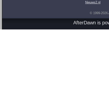
Nieuws2.nl
© 1999-2026
AfterDawn is p