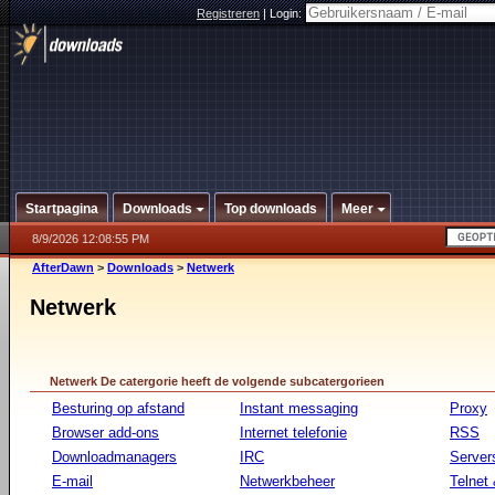
Registreren
|
Login:
Startpagina
Downloads
Top downloads
Meer
8/9/2026 12:08:55 PM
AfterDawn
>
Downloads
>
Netwerk
Netwerk
Netwerk De catergorie heeft de volgende subcatergorieen
Besturing op afstand
Instant messaging
Proxy
Browser add-ons
Internet telefonie
RSS
Downloadmanagers
IRC
Server
E-mail
Netwerkbeheer
Telnet