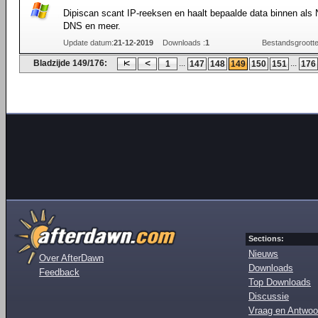
Dipiscan scant IP-reeksen en haalt bepaalde data binnen als
DNS en meer.
Update datum:
21-12-2019
Downloads :
1
Bestandsgrootte
Bladzijde 149/176:
...
...
1
147
148
149
150
151
176
Sections:
Nieuws
Over AfterDawn
Downloads
Feedback
Top Downloads
Discussie
Vraag en Antwoo