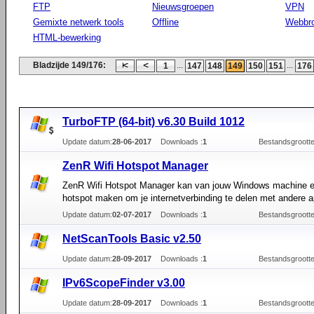
FTP
Nieuwsgroepen
VPN
Gemixte netwerk tools
Offline
Webbr
HTML-bewerking
Bladzijde 149/176:
...
...
1
147
148
149
150
151
176
TurboFTP (64-bit) v6.30 Build 1012
Update datum:
28-06-2017
Downloads :
1
Bestandsgrootte
ZenR Wifi Hotspot Manager
ZenR Wifi Hotspot Manager kan van jouw Windows machine 
hotspot maken om je internetverbinding te delen met andere a
Update datum:
02-07-2017
Downloads :
1
Bestandsgrootte
NetScanTools Basic v2.50
Update datum:
28-09-2017
Downloads :
1
Bestandsgrootte
IPv6ScopeFinder v3.00
Update datum:
28-09-2017
Downloads :
1
Bestandsgrootte