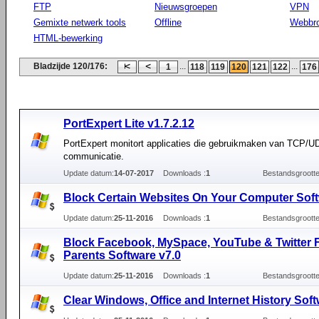
FTP
Nieuwsgroepen
VPN
Gemixte netwerk tools
Offline
Webbr
HTML-bewerking
Bladzijde 120/176:
...
...
1
118
119
120
121
122
176
PortExpert Lite v1.7.2.12
PortExpert monitort applicaties die gebruikmaken van TCP/U
communicatie.
Update datum:
14-07-2017
Downloads :
1
Bestandsgrootte
Block Certain Websites On Your Computer Soft
Update datum:
25-11-2016
Downloads :
1
Bestandsgrootte
Block Facebook, MySpace, YouTube & Twitter 
Parents Software v7.0
Update datum:
25-11-2016
Downloads :
1
Bestandsgrootte
Clear Windows, Office and Internet History Soft