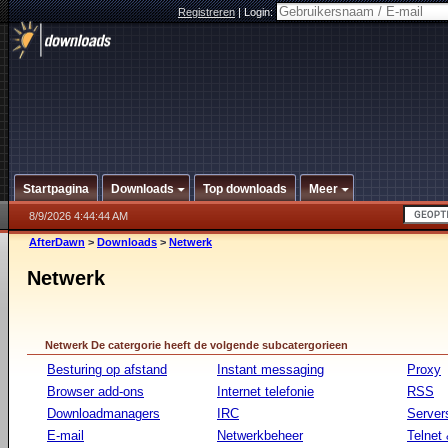
Registreren
|
Login:
Startpagina
Downloads
Top downloads
Meer
8/9/2026 4:44:44 AM
AfterDawn
>
Downloads
>
Netwerk
Netwerk
Netwerk De catergorie heeft de volgende subcatergorieen
Besturing op afstand
Instant messaging
Proxy
Browser add-ons
Internet telefonie
RSS
Downloadmanagers
IRC
Server
E-mail
Netwerkbeheer
Telnet