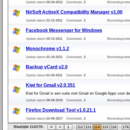
Update datum:
05-04-2012
Downloads :
2
Bestandsgrootte
NirSoft ActiveX Compatibility Manager v1.00
Update datum:
31-12-2011
Downloads :
2
Bestandsgrootte
Facebook Messenger for Windows
Update datum:
30-12-2011
Downloads :
2
Bestandsgrootte
Monochrome v1.1.2
Update datum:
31-10-2011
Downloads :
2
Bestandsgrootte
Backup vCard v2.0
Update datum:
01-05-2011
Downloads :
2
Bestandsgrootte
Kiwi for Gmail v2.0.351
Kiwi for Gmail is een suite met Gmail en Google Apps voor d
Update datum:
08-09-2018
Downloads :
2
Bestandsgrootte
Firefox Download Tool v1.0.21.1
Update datum:
22-06-2017
Downloads :
2
Bestandsgrootte
Bladzijde 114/176:
...
...
1
112
113
114
115
116
176