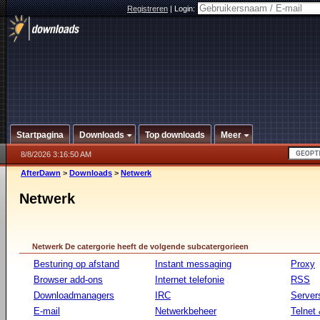
Registreren
|
Login:
Startpagina
Downloads
Top downloads
Meer
8/8/2026 3:16:50 AM
AfterDawn
>
Downloads
>
Netwerk
Netwerk
Netwerk De catergorie heeft de volgende subcatergorieen
Besturing op afstand
Instant messaging
Proxy
Browser add-ons
Internet telefonie
RSS
Downloadmanagers
IRC
Server
E-mail
Netwerkbeheer
Telnet