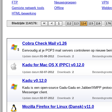
FTP
Nieuwsgroepen
VPN
Gemixte netwerk tools
Offline
Webbr
HTML-bewerking
Bladzijde 114/176:
...
...
1
112
113
114
115
116
176
Cobra Check Mail v1.26
Eenvoudig al je POP3 mail servers controleren op nieuwe beri
Update datum:
01-08-2012
Downloads :
2
Bestandsgrootte
Kadu for Mac OS X (PPC) v0.12.0
Update datum:
02-07-2012
Downloads :
2
Bestandsgrootte
Kadu v0.12.0
Kadu is een open-source Gadu-Gadu en Jabber/XMPP protoco
Messenger client.
Update datum:
02-07-2012
Downloads :
2
Bestandsgrootte
Mozilla Firefox for Linux (Dansk) v11.0