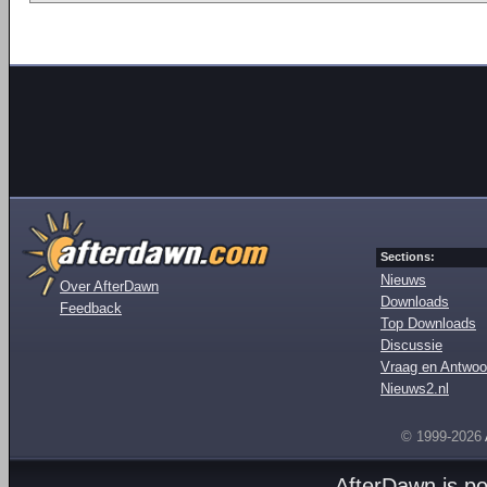
Sections:
Nieuws
Over AfterDawn
Downloads
Feedback
Top Downloads
Discussie
Vraag en Antwoo
Nieuws2.nl
© 1999-2026
AfterDawn is p