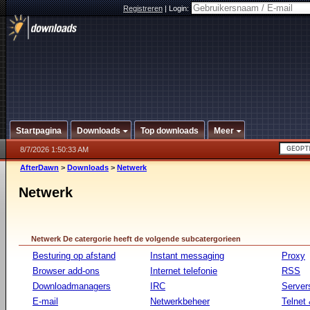
Registreren
|
Login:
Startpagina
Downloads
Top downloads
Meer
8/7/2026 1:50:33 AM
AfterDawn
>
Downloads
>
Netwerk
Netwerk
Netwerk De catergorie heeft de volgende subcatergorieen
Besturing op afstand
Instant messaging
Proxy
Browser add-ons
Internet telefonie
RSS
Downloadmanagers
IRC
Server
E-mail
Netwerkbeheer
Telnet