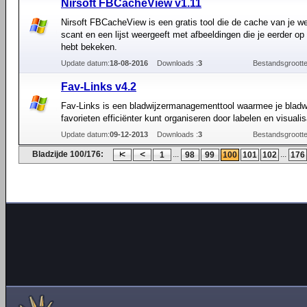
Nirsoft FBCacheView v1.11
Nirsoft FBCacheView is een gratis tool die de cache van je 
scant en een lijst weergeeft met afbeeldingen die je eerder o
hebt bekeken.
Update datum:
18-08-2016
Downloads :
3
Bestandsgrootte
Fav-Links v4.2
Fav-Links is een bladwijzermanagementtool waarmee je bladw
favorieten efficiënter kunt organiseren door labelen en visualis
Update datum:
09-12-2013
Downloads :
3
Bestandsgrootte
Bladzijde 100/176:
...
...
1
98
99
100
101
102
176