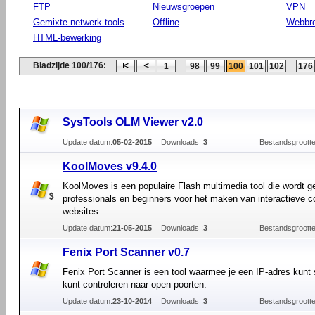
FTP
Nieuwsgroepen
VPN
Gemixte netwerk tools
Offline
Webbr
HTML-bewerking
Bladzijde 100/176:
...
...
1
98
99
100
101
102
176
SysTools OLM Viewer v2.0
Update datum:
05-02-2015
Downloads :
3
Bestandsgrootte
KoolMoves v9.4.0
KoolMoves is een populaire Flash multimedia tool die wordt ge
professionals en beginners voor het maken van interactieve c
websites.
Update datum:
21-05-2015
Downloads :
3
Bestandsgrootte
Fenix Port Scanner v0.7
Fenix Port Scanner is een tool waarmee je een IP-adres kunt
kunt controleren naar open poorten.
Update datum:
23-10-2014
Downloads :
3
Bestandsgrootte